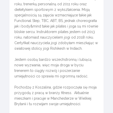
roku, trenerką personalną od 2011 roku oraz
dietetykiem sportowym z wykształcenia. Moją
specjalnością są zajęcia wzmacniające takie jak
Functional Step, TBC, ABT, BS, jednak choreografia
jak i body&mind takie jak pilates i joga są mi równie
bliskie sercu. Instruktorem pilates jestem od 2013
roku, natomiast nauczycielem jogi od 2018 roku.
Certyfikat nauczyciela jogi zdobyłam mieszkając w
światowej stolicy jogi Rishikesh w Indiach.
Jestem osobą bardzo wszechstronną i lubiącą
nowe wyzwania, więc moja droga w byciu
trenerem to ciągły rozwój i poszerzanie
umiejętności co sprawia mi ogromną radość.
Pochodzę z Koszalina, gdzie rozpoczęła się moja
przygodą z pracą w branży fitness. Aktualnie
mieszkam i pracuje w Manchesterze w Wielkiej
Brytanii i tu rozwijam swoje umiejętności.