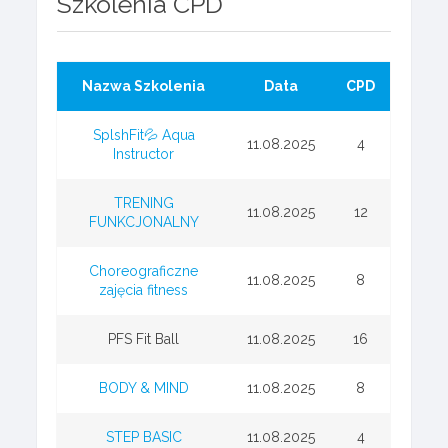
Szkolenia CPD
Nazwa Szkolenia
Data
CPD
SplshFit💦 Aqua
11.08.2025
4
Instructor
TRENING
11.08.2025
12
FUNKCJONALNY
Choreograficzne
11.08.2025
8
zajęcia fitness
PFS Fit Ball
11.08.2025
16
BODY & MIND
11.08.2025
8
STEP BASIC
11.08.2025
4