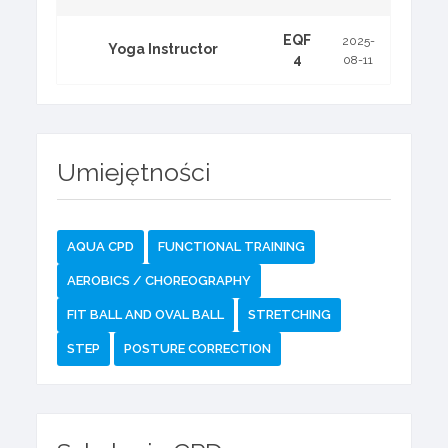
EQF
2025-
Yoga Instructor
4
08-11
Umiejętności
AQUA CPD
FUNCTIONAL TRAINING
AEROBICS / CHOREOGRAPHY
FIT BALL AND OVAL BALL
STRETCHING
STEP
POSTURE CORRECTION