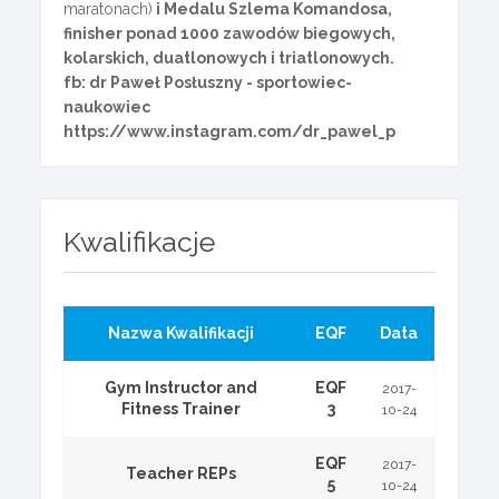
maratonach)
i Medalu Szlema Komandosa,
finisher ponad 1000 zawodów biegowych,
kolarskich, duatlonowych i triatlonowych.
fb: dr Paweł Posłuszny - sportowiec-
naukowiec
https://www.instagram.com/dr_pawel_p
Kwalifikacje
Nazwa Kwalifikacji
EQF
Data
Gym Instructor and
EQF
2017-
Fitness Trainer
3
10-24
EQF
2017-
Teacher REPs
5
10-24