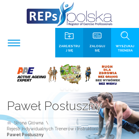
ZAREJESTRU
ZALOGUJ
WYSZUKAJ
J SIĘ
SIĘ
TRENERA
Paweł Posłuszny
Strona Główna
Rejestr Indywidualnych Trenerów i Instruktorów
Paweł Posłuszny