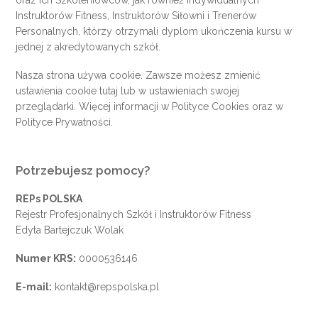
oraz ich Szkoleniowców, jak również indywidualnych
Instruktorów Fitness, Instruktorów Siłowni i Trenerów
Personalnych, którzy otrzymali dyplom ukończenia kursu w
jednej z akredytowanych szkół.
Nasza strona używa cookie. Zawsze możesz zmienić
ustawienia cookie
tutaj
lub w ustawieniach swojej
przeglądarki. Więcej informacji w
Polityce Cookies
oraz w
Polityce Prywatności
.
Potrzebujesz pomocy?
REPs POLSKA
Rejestr Profesjonalnych Szkół i Instruktorów Fitness
Edyta Bartejczuk Wolak
Numer KRS:
0000536146
E-mail:
kontakt@repspolska.pl