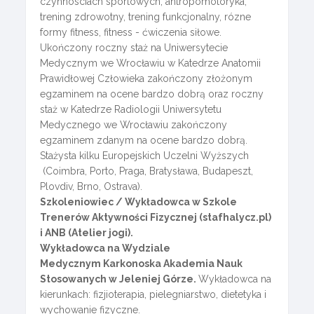
czynnosciach sportowych, antropomotoryka,
trening zdrowotny, trening funkcjonalny, rózne
formy fitness, fitness - ćwiczenia siłowe.
Ukończony roczny staż na Uniwersytecie
Medycznym we Wrocławiu w Katedrze Anatomii
Prawidłowej Człowieka zakończony złożonym
egzaminem na ocene bardzo dobrą oraz roczny
staż w Katedrze Radiologii Uniwersytetu
Medycznego we Wrocławiu zakończony
egzaminem zdanym na ocene bardzo dobrą.
Stażysta kilku Europejskich Uczelni Wyższych
(Coimbra, Porto, Praga, Bratysława, Budapeszt,
Plovdiv, Brno, Ostrava).
Szkoleniowiec / Wykładowca w Szkole
Trenerów Aktywności Fizycznej (stafhalycz.pl)
i ANB (Atelier jogi).
Wykładowca na Wydziale
Medycznym Karkonoska Akademia Nauk
Stosowanych w Jeleniej Górze.
Wykładowca na
kierunkach: fizjioterapia, pielegniarstwo, dietetyka i
wychowanie fizyczne.