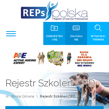
ZAREJESTRU
ZALOGUJ
WYSZUKAJ
J SIĘ
SIĘ
TRENERA
Rejestr Szkoleń CPD
Strona Główna
Rejestr Szkoleń CPD