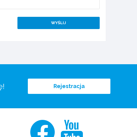
ę!
Rejestracja