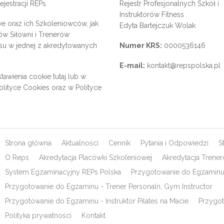
jestracji REPs.
Rejestr Profesjonalnych Szkół i
Instruktorów Fitness
e oraz ich Szkoleniowców, jak
Edyta Bartejczuk Wolak
rów Siłowni i Trenerów
su w jednej z akredytowanych
Numer KRS:
0000536146
E-mail:
kontakt@repspolska.pl
tawienia cookie
tutaj
lub w
olityce Cookies
oraz w
Polityce
Strona główna
Aktualności
Cennik
Pytania i Odpowiedzi
S
O Reps
Akredytacja Placówki Szkoleniowej
Akredytacja Trene
System Egzaminacyjny REPs Polska
Przygotowanie do Egzaminu 
Przygotowanie do Egzaminu - Trener Personaln, Gym Instructor
Przygotowanie do Egzaminu - Instruktor Pilates na Macie
Przygot
Polityka prywatności
Kontakt