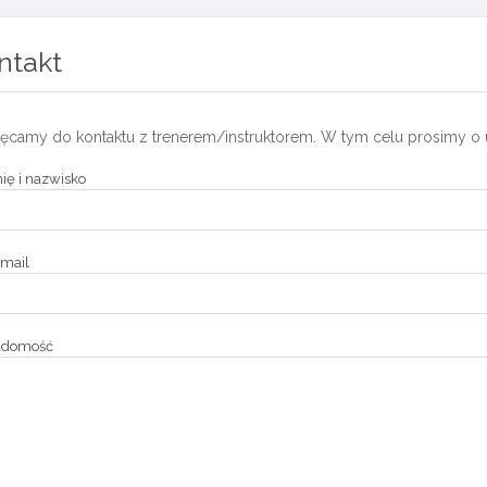
ntakt
ęcamy do kontaktu z trenerem/instruktorem. W tym celu prosimy o 
ię i nazwisko
mail
adomość