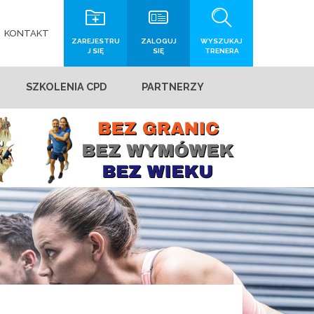
KONTAKT
ZAREJESTRU
ZALOGUJ
WYSZUKAJ
J SIĘ
SIĘ
TRENERA
SZKOLENIA CPD
PARTNERZY