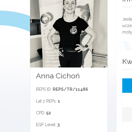
Jeste
ucze
moty
Kw
Anna Cichoń
REPS ID:
REPS/TR/11486
Lat z REPs:
1
CPD:
52
EQF Level:
3