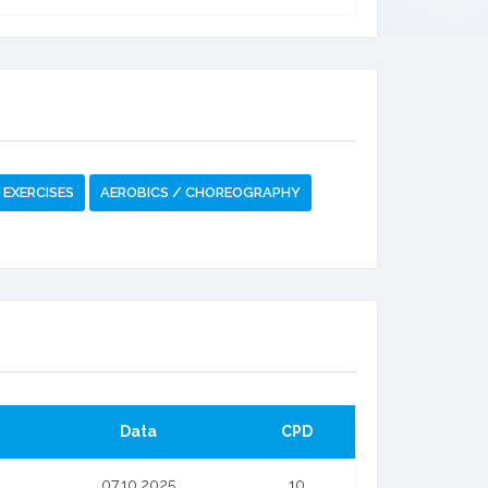
EXERCISES
AEROBICS / CHOREOGRAPHY
Data
CPD
07.10.2025
10