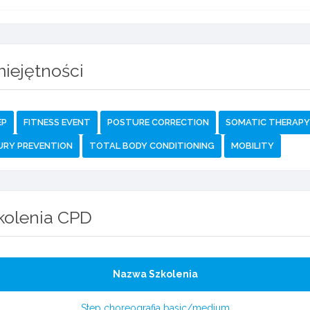
iejętności
EP
FITNESS EVENT
POSTURE CORRECTION
SOMATIC THERAPY 
URY PREVENTION
TOTAL BODY CONDITIONING
MOBILITY
kolenia CPD
Nazwa Szkolenia
Step choreografia basic/medium