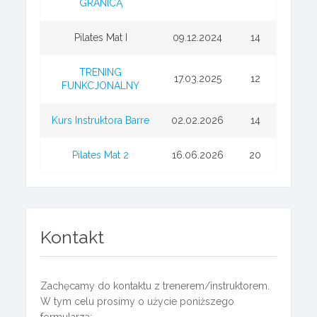
GRANICĄ
Pilates Mat I
09.12.2024
14
TRENING
17.03.2025
12
FUNKCJONALNY
Kurs Instruktora Barre
02.02.2026
14
Pilates Mat 2
16.06.2026
20
Kontakt
Zachęcamy do kontaktu z trenerem/instruktorem.
W tym celu prosimy o użycie poniższego