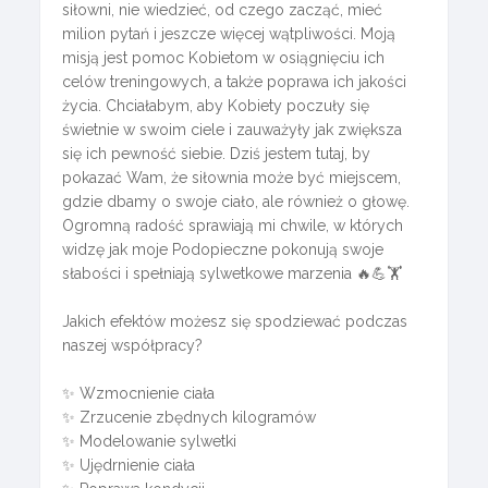
siłowni, nie wiedzieć, od czego zacząć, mieć
milion pytań i jeszcze więcej wątpliwości. Moją
misją jest pomoc Kobietom w osiągnięciu ich
celów treningowych, a także poprawa ich jakości
życia. Chciałabym, aby Kobiety poczuły się
świetnie w swoim ciele i zauważyły jak zwiększa
się ich pewność siebie. Dziś jestem tutaj, by
pokazać Wam, że siłownia może być miejscem,
gdzie dbamy o swoje ciało, ale również o głowę.
Ogromną radość sprawiają mi chwile, w których
widzę jak moje Podopieczne pokonują swoje
słabości i spełniają sylwetkowe marzenia 🔥💪🏋️
Jakich efektów możesz się spodziewać podczas
naszej współpracy?
✨ Wzmocnienie ciała
✨ Zrzucenie zbędnych kilogramów
✨ Modelowanie sylwetki
✨ Ujędrnienie ciała