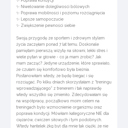
✨ Poprawa kondycji
✨ Niwelowanie dolegliwości bólowych
✨ Poprawa mobilności i poziomu rozciągnięcia
✨ Lepsze samopoczucie
✨ Zwiększenie pewności siebie
Swoją przygodę ze sportem i zdrowym stylem
życia zaczęłam ponad 7 lat temu. Doskonale
pamiętam pierwszą wizytę na siłowni, lekki stres i
wiele pytań w głowie - co ja mam zrobić? Jak
mam zacząć? Jedyne urządzenie, które sprawiało,
że czułam się komfortowo była bieżnia.
Postanowiłam wtedy, że będę biegać i się
rozciągać. Po kilku dniach skorzystałam z “treningu
wprowadzającego” z trenerem i tak naprawdę
wtedy wszystko się zmieniło. Zdecydowałam się
na współpracę, początkowo moim celem na
treningach było wzmocnienie organizmu oraz
poprawa kondycji. Mówiłam kategoryczne NIE dla
ciężarów, ćwiczeń siłowych i tym podobnych.
Wtedy hantelek 2kg był dla mnie tak ciężki, że nie