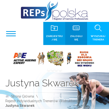
ZAREJESTRU
ZALOGUJ
WYSZUKAJ
J SIĘ
SIĘ
TRENERA
Justyna Skwarek
Strona Główna
Rejestr Indywidualnych Trenerów i Instruktorów
Justyna Skwarek