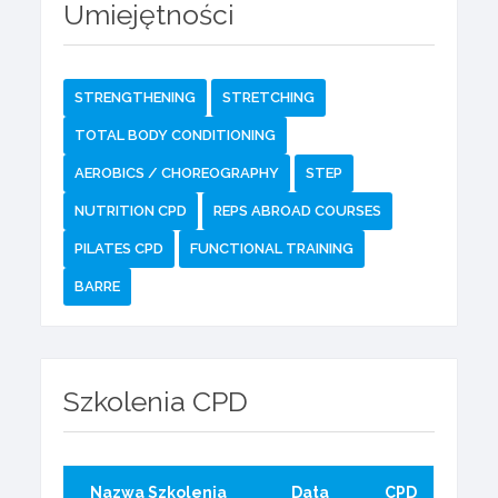
Umiejętności
STRENGTHENING
STRETCHING
TOTAL BODY CONDITIONING
AEROBICS / CHOREOGRAPHY
STEP
NUTRITION CPD
REPS ABROAD COURSES
PILATES CPD
FUNCTIONAL TRAINING
BARRE
Szkolenia CPD
Nazwa Szkolenia
Data
CPD