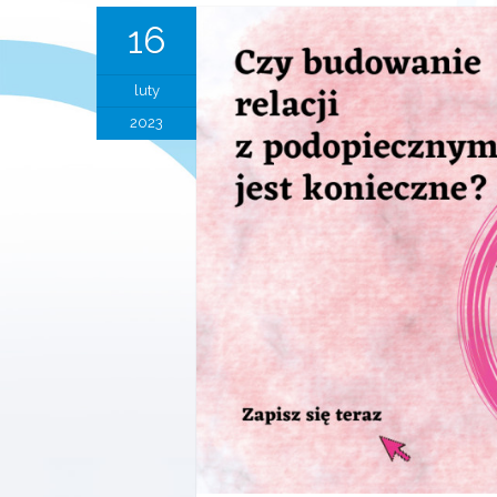
16
luty
2023