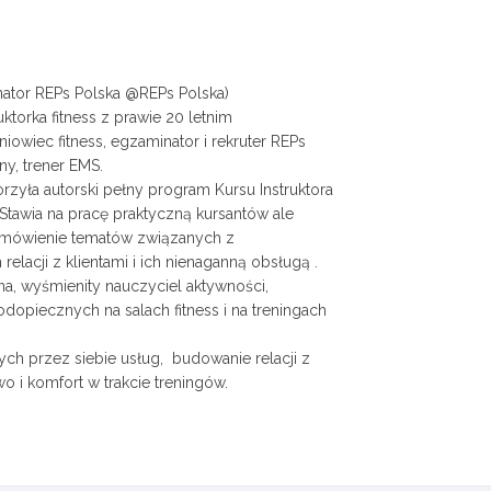
ator REPs Polska @REPs Polska)
ktorka fitness z prawie 20 letnim
wiec fitness, egzaminator i rekruter REPs
ny, trener EMS.
yła autorski pełny program Kursu Instruktora
 Stawia na pracę praktyczną kursantów ale
 omówienie tematów związanych z
lacji z klientami i ich nienaganną obsługą .
na, wyśmienity nauczyciel aktywności,
dopiecznych na salach fitness i na treningach
ch przez siebie usług, budowanie relacji z
o i komfort w trakcie treningów.