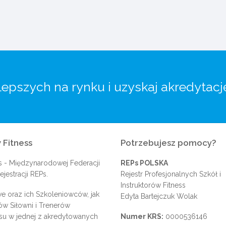
lepszych na rynku i uzyskaj akredytacj
 Fitness
Potrzebujesz pomocy?
s
- Międzynarodowej Federacji
REPs POLSKA
jestracji REPs.
Rejestr Profesjonalnych Szkół i
Instruktorów Fitness
e oraz ich Szkoleniowców, jak
Edyta Bartejczuk Wolak
rów Siłowni i Trenerów
su w jednej z akredytowanych
Numer KRS:
0000536146