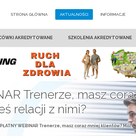
STRONA GŁÓWNA
AKTUALNOŚCI
INFORMACJE
CÓWKI AKREDYTOWANE
SZKOLENIA AKREDYTOWANE
 Trenerze, masz coraz 
 relacji z nimi?
PŁATNY WEBINAR Trenerze, masz coraz mniej klientów? Może ni