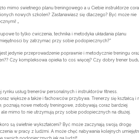
szło mimo świetnego planu treningowego a u Ciebie instruktorze cor
obionych nowych szkoleń? Zastanawiasz się dlaczego? Być może nie
cznymi! „
rupowe to tylko ćwiczenia, technika i metodyka układania planu
miejętności by zatrzymać przy sobie podopiecznych?”
a jest jedynie przeprowadzenie poprawnie i metodycznie treningu ora
eń?? Czy kompleksowa opieka to coś więcej? Czy dobry trener budu
ynku usług trenerów personalnych i instruktorów fitness.
raz większe a także i fachowców przybywa. Trenerzy się kształcą i 
e, poznają nowe metody treningowe, zdobywają coraz bardziej
 ale mimo to nie utrzymują przy sobie podopiecznych na dłużej.
ro są świetnie wykształceni? Być może zaczynają swoją drogę
czenia w pracy z ludźmi. A może chęć nabywania kolejnych umiejętn
na swoich podopiecznych jak na ludzi!!