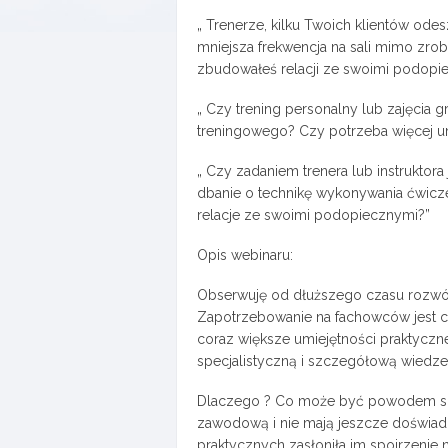
„ Trenerze, kilku Twoich klientów ode
mniejsza frekwencja na sali mimo zr
zbudowałeś relacji ze swoimi podopie
„ Czy trening personalny lub zajęcia g
treningowego? Czy potrzeba więcej u
„ Czy zadaniem trenera lub instruktor
dbanie o technikę wykonywania ćwicz
relacje ze swoimi podopiecznymi?”
Opis webinaru:
Obserwuję od dłuższego czasu rozwój r
Zapotrzebowanie na fachowców jest co
coraz większe umiejętności praktyczn
specjalistyczną i szczegółową wiedze
Dlaczego ? Co może być powodem sko
zawodową i nie mają jeszcze doświad
praktycznych zasłoniła im spojrzenie 