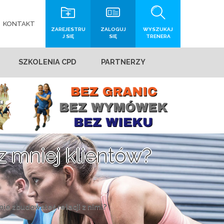
KONTAKT
ZAREJESTRU
ZALOGUJ
WYSZUKAJ
J SIĘ
SIĘ
TRENERA
SZKOLENIA CPD
PARTNERZY
mniej klientów?
e zbudowałeś relacji z nimi?