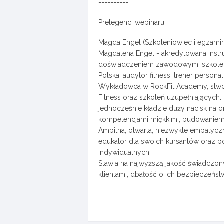
----------
Prelegenci webinaru
Magda Engel (Szkoleniowiec i egzamin
Magdalena Engel - akredytowana instru
doświadczeniem zawodowym, szkolenio
Polska, audytor fitness, trener personal
Wykładowca w RockFit Academy, stworz
Fitness oraz szkoleń uzupełniających.
jednocześnie kładzie duży nacisk na
kompetencjami miękkimi, budowaniem re
Ambitna, otwarta, niezwykle empatycz
edukator dla swoich kursantów oraz po
indywidualnych.
Stawia na najwyższą jakość świadczony
klientami, dbałość o ich bezpieczeństw