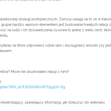
mpleksowej obsługi podopiecznych. Zwrócę uwagę na to że w trakci
 grupie bardzo ważnym elementem jest budowanie trwałych relacji z
ość na ludzi i ich doświadczenia życiowe to jedne z wielu cech, któr
istą.
ytania, na które odpowiesz sobie sam i wyciągniesz wnioski czy jes
ekunem.
entów? Może nie zbudowałeś relacji z nimi?
r:
register/WN_uVJFJtGSQWmQfYQgqUX-6g
otwierdzający, zawierający informację, jak dołączyć do webinaru.