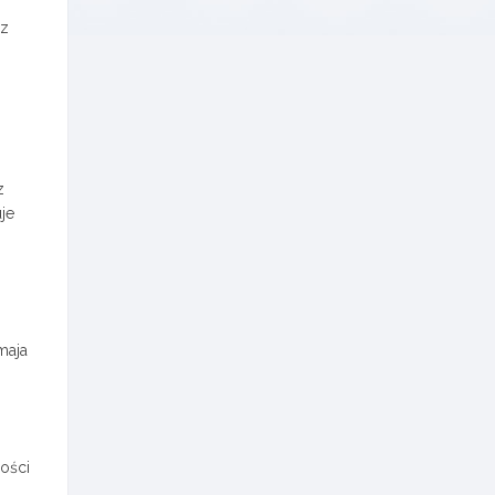
az
z
je
maja
ości