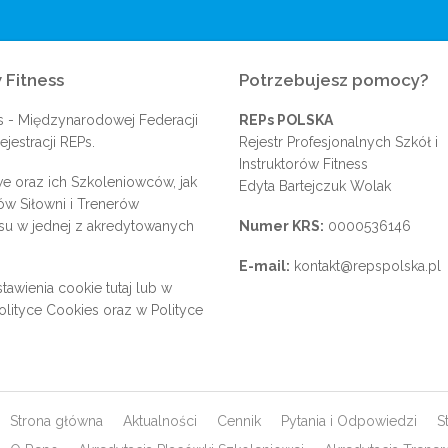
 Fitness
Potrzebujesz pomocy?
s
- Międzynarodowej Federacji
REPs POLSKA
jestracji REPs.
Rejestr Profesjonalnych Szkół i
Instruktorów Fitness
e oraz ich Szkoleniowców, jak
Edyta Bartejczuk Wolak
rów Siłowni i Trenerów
su w jednej z akredytowanych
Numer KRS:
0000536146
E-mail:
kontakt@repspolska.pl
tawienia cookie
tutaj
lub w
olityce Cookies
oraz w
Polityce
Strona główna
Aktualności
Cennik
Pytania i Odpowiedzi
S