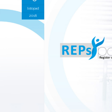
listopad
2018