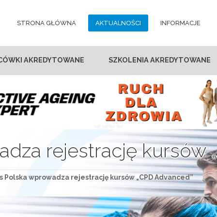
STRONA GŁÓWNA
AKTUALNOŚCI
INFORMACJE
CÓWKI AKREDYTOWANE
SZKOLENIA AKREDYTOWANE
dza rejestrację kursów
s Polska wprowadza rejestrację kursów „CPD Advanced”