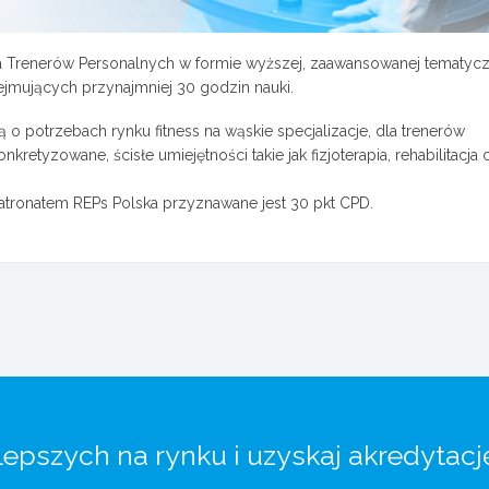
a Trenerów Personalnych w formie wyższej, zaawansowanej tematycz
ejmujących przynajmniej 30 godzin nauki.
 potrzebach rynku fitness na wąskie specjalizacje, dla trenerów
retyzowane, ścisłe umiejętności takie jak fizjoterapia, rehabilitacja 
atronatem REPs Polska przyznawane jest 30 pkt CPD.
lepszych na rynku i uzyskaj akredytacj