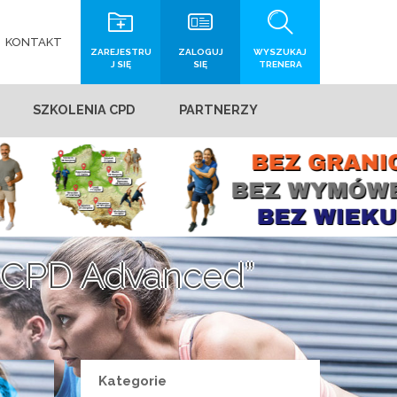
KONTAKT
ZAREJESTRU
ZALOGUJ
WYSZUKAJ
J SIĘ
SIĘ
TRENERA
SZKOLENIA CPD
PARTNERZY
 „CPD Advanced”
Kategorie