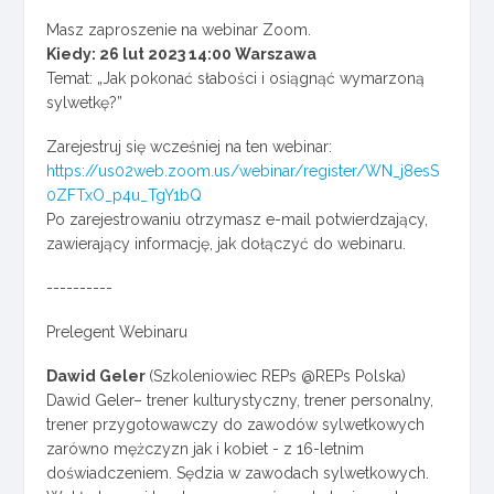
Masz zaproszenie na webinar Zoom.
Kiedy: 26 lut 2023 14:00 Warszawa
Temat: „Jak pokonać słabości i osiągnąć wymarzoną
sylwetkę?”
Zarejestruj się wcześniej na ten webinar:
https://us02web.zoom.us/webinar/register/WN_j8esS
0ZFTxO_p4u_TgY1bQ
Po zarejestrowaniu otrzymasz e-mail potwierdzający,
zawierający informację, jak dołączyć do webinaru.
----------
Prelegent Webinaru
Dawid Geler
(Szkoleniowiec REPs @REPs Polska)
Dawid Geler– trener kulturystyczny, trener personalny,
trener przygotowawczy do zawodów sylwetkowych
zarówno mężczyzn jak i kobiet - z 16-letnim
doświadczeniem. Sędzia w zawodach sylwetkowych.