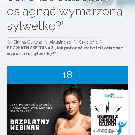
osiągnąć wymarzoną
sylwetkę?”
Strona Główna
Aktualności
Szkolenia
BEZPŁATNY WEBINAR „Jak pokonać słabości i osiągnąć
wymarzoną sylwetkę?”
18
luty
2023