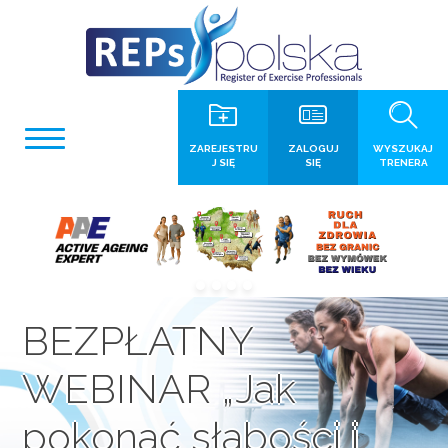
ZAREJESTRU
ZALOGUJ
WYSZUKAJ
J SIĘ
SIĘ
TRENERA
BEZPŁATNY
WEBINAR „Jak
pokonać słabości i