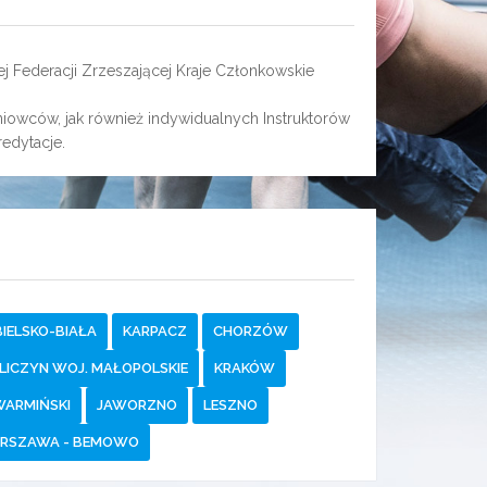
 Federacji Zrzeszającej Kraje Członkowskie
iowców, jak również indywidualnych Instruktorów
redytacje.
IELSKO-BIAŁA
KARPACZ
CHORZÓW
LICZYN WOJ. MAŁOPOLSKIE
KRAKÓW
WARMIŃSKI
JAWORZNO
LESZNO
RSZAWA - BEMOWO