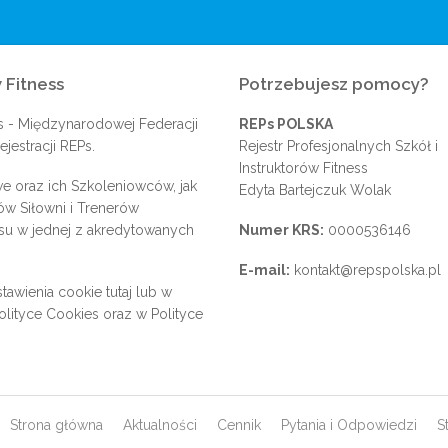
 Fitness
Potrzebujesz pomocy?
s
- Międzynarodowej Federacji
REPs POLSKA
jestracji REPs.
Rejestr Profesjonalnych Szkół i
Instruktorów Fitness
e oraz ich Szkoleniowców, jak
Edyta Bartejczuk Wolak
rów Siłowni i Trenerów
su w jednej z akredytowanych
Numer KRS:
0000536146
E-mail:
kontakt@repspolska.pl
tawienia cookie
tutaj
lub w
olityce Cookies
oraz w
Polityce
Strona główna
Aktualności
Cennik
Pytania i Odpowiedzi
S