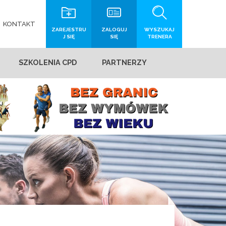
KONTAKT
ZAREJESTRU
ZALOGUJ
WYSZUKAJ
J SIĘ
SIĘ
TRENERA
SZKOLENIA CPD
PARTNERZY