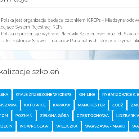
 Polska jest organizacją będącą członkiem ICREPs - Międzynarodowej
dające System Rejestracji REPs.
 Polska reprezentuje wybrane Placówki Szkoleniowe oraz ich Szkolen
ss, Instruktorów Siłowni i Trenerów Personalnych, którzy otrzymali ak
kalizacje szkoleń
LSKA
KRAJE ZRZESZONE W ICREPS
ON-LINE
RYBARZOWICE K. B
RSZAWA
KATOWICE
KARKÓW
MANCHESTER
ŁÓDŹ
ZAK
TOM
POZNAŃ
ZIELONA GÓRA
CZĘSTOCHOWA
LIDZBARK 
CZECIN
INOWROCŁAW
WIELICZKA
WARSZAWA - MARKI
WA