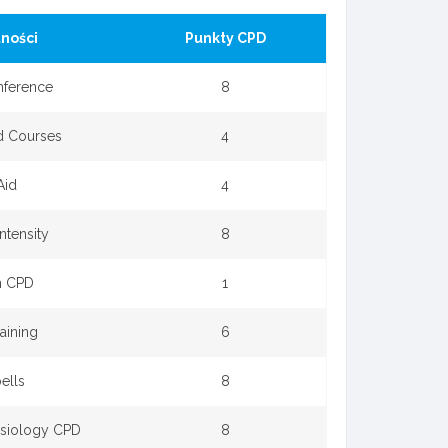
ności
Punkty CPD
nference
8
d Courses
4
Aid
4
ntensity
8
on CPD
1
aining
6
ells
8
siology CPD
8