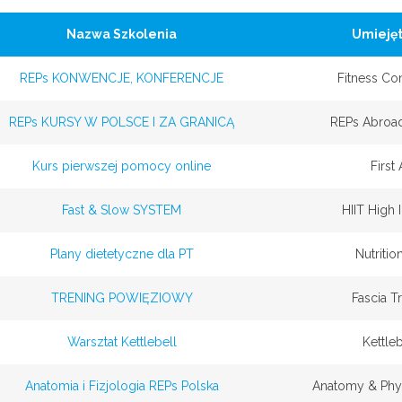
Nazwa Szkolenia
Umiejęt
REPs KONWENCJE, KONFERENCJE
Fitness Co
REPs KURSY W POLSCE I ZA GRANICĄ
REPs Abroa
Kurs pierwszej pomocy online
First 
Fast & Slow SYSTEM
HIIT High I
Plany dietetyczne dla PT
Nutriti
TRENING POWIĘZIOWY
Fascia Tr
Warsztat Kettlebell
Kettleb
Anatomia i Fizjologia REPs Polska
Anatomy & Phy