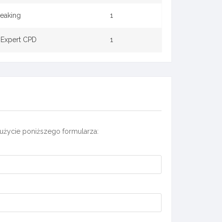
peaking
1
 Expert CPD
1
użycie poniższego formularza: