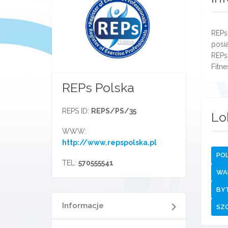
REPs
posia
REPs
Fitne
REPs Polska
REPS ID:
REPS/PS/35
Lo
WWW:
http://www.repspolska.pl
PO
TEL:
570555541
WA
BY
Informacje
SZ