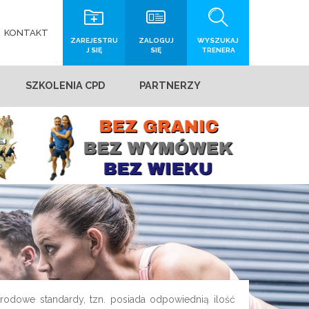
KONTAKT
ZAREJESTRU
ZALOGUJ
WYSZUKAJ
J SIĘ
SIĘ
TRENERA
SZKOLENIA CPD
PARTNERZY
arodowe standardy, tzn. posiada odpowiednią ilość