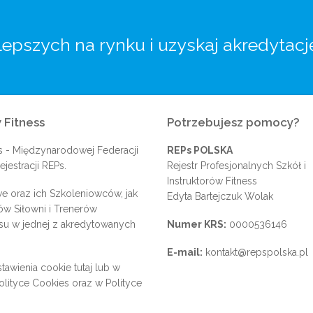
lepszych na rynku i uzyskaj akredytacj
 Fitness
Potrzebujesz pomocy?
s
- Międzynarodowej Federacji
REPs POLSKA
jestracji REPs.
Rejestr Profesjonalnych Szkół i
Instruktorów Fitness
e oraz ich Szkoleniowców, jak
Edyta Bartejczuk Wolak
rów Siłowni i Trenerów
su w jednej z akredytowanych
Numer KRS:
0000536146
E-mail:
kontakt@repspolska.pl
tawienia cookie
tutaj
lub w
olityce Cookies
oraz w
Polityce