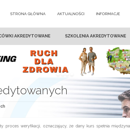
STRONA GŁÓWNA
AKTUALNOŚCI
INFORMACJE
CÓWKI AKREDYTOWANE
SZKOLENIA AKREDYTOWANE
redytowanych
ych
ły proces weryfikacji, oznaczający, że dany kurs spełnia międzyn