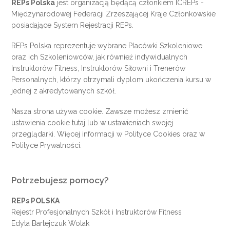
REPs Polska
jest organizacją będącą członkiem
ICREPs
-
Międzynarodowej Federacji Zrzeszającej Kraje Członkowskie
posiadające System Rejestracji REPs.
REPs Polska reprezentuje wybrane Placówki Szkoleniowe
oraz ich Szkoleniowców, jak również indywidualnych
Instruktorów Fitness, Instruktorów Siłowni i Trenerów
Personalnych, którzy otrzymali dyplom ukończenia kursu w
jednej z akredytowanych szkół.
Nasza strona używa cookie. Zawsze możesz zmienić
ustawienia cookie
tutaj
lub w ustawieniach swojej
przeglądarki. Więcej informacji w
Polityce Cookies
oraz w
Polityce Prywatności
.
Potrzebujesz pomocy?
REPs POLSKA
Rejestr Profesjonalnych Szkół i Instruktorów Fitness
Edyta Bartejczuk Wolak