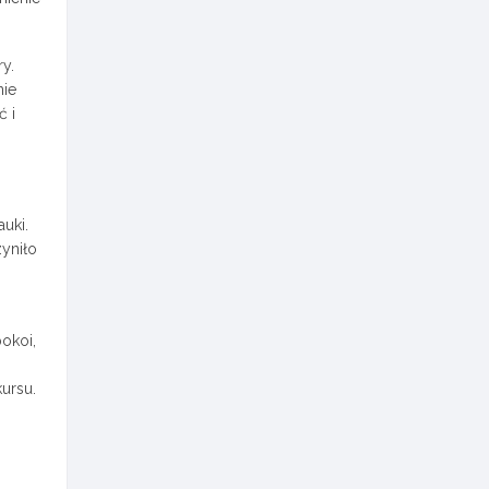
y.
nie
ć i
uki.
yniło
okoi,
ursu.