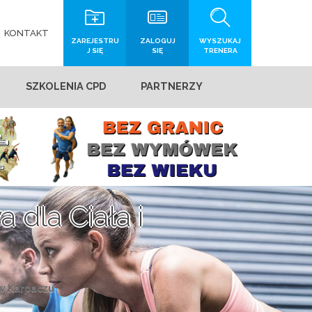
KONTAKT
ZAREJESTRU
ZALOGUJ
WYSZUKAJ
J SIĘ
SIĘ
TRENERA
SZKOLENIA CPD
PARTNERZY
dla Ciała i
 w Karpaczu