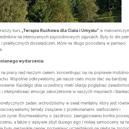
ierwszy kurs
„Terapia Ruchowa dla Ciała i Umysłu”
w malowniczy
estników na intensywnych pięciodniowych zajęciach. Były to dni peł
 i praktycznych doświadczeń, które na długo pozostaną w pamięci
a.
omnianego wydarzenia:
 na pracy nad naszym ciałem, koncentrując się na poprawie mobilnoś
chu. Wspólnie odkrywaliśmy, jak nasze ciało może stać się bardziej
jonowanie. Każdego dnia uczestnicy mieli okazję pogłębiać świadomo
ć i interpretować emocje zakorzenione w naszych mięśniach i tkankac
retycznych zadań, wchodziliśmy w świat mentalny, który jest równi
Opracowywaliśmy tematy związane z przekonaniami, wartościami i
asze życie. Rozmawialiśmy o zazdrości, zaangażowaniu kontra poświę
zeniu, a także o wpływie zbyt dużego ego i niskiej samooceny na n
ia były niezwykle cenne, pozwalając uczestnikom na głębsze zrozu