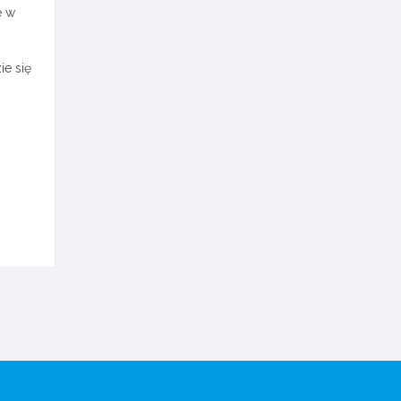
e w
ie się