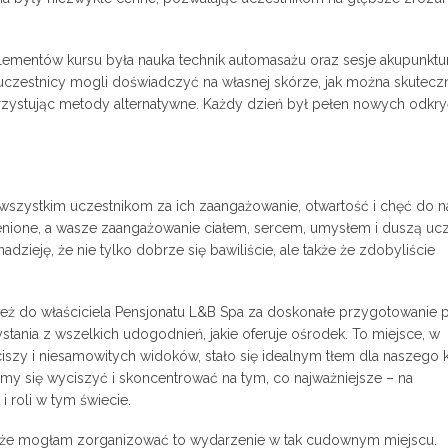
lementów kursu była nauka technik automasażu oraz sesje akupunktur
czestnicy mogli doświadczyć na własnej skórze, jak można skutecz
rzystując metody alternatywne. Każdy dzień był pełen nowych odkry
zystkim uczestnikom za ich zaangażowanie, otwartość i chęć do na
enione, a wasze zaangażowanie ciałem, sercem, umysłem i duszą ucz
ieję, że nie tylko dobrze się bawiliście, ale także że zdobyliście
ież do właściciela Pensjonatu L&B Spa za doskonałe przygotowanie p
tania z wszelkich udogodnień, jakie oferuje ośrodek. To miejsce, w
szy i niesamowitych widoków, stało się idealnym tłem dla naszego k
liśmy się wyciszyć i skoncentrować na tym, co najważniejsze – na
 roli w tym świecie.
, że mogłam zorganizować to wydarzenie w tak cudownym miejscu.