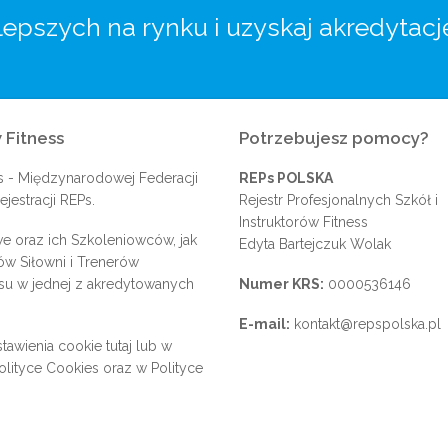
lepszych na rynku i uzyskaj akredytacj
 Fitness
Potrzebujesz pomocy?
s
- Międzynarodowej Federacji
REPs POLSKA
jestracji REPs.
Rejestr Profesjonalnych Szkół i
Instruktorów Fitness
e oraz ich Szkoleniowców, jak
Edyta Bartejczuk Wolak
rów Siłowni i Trenerów
su w jednej z akredytowanych
Numer KRS:
0000536146
E-mail:
kontakt@repspolska.pl
tawienia cookie
tutaj
lub w
olityce Cookies
oraz w
Polityce