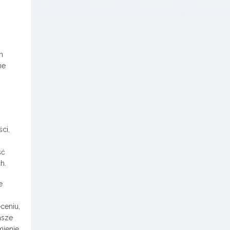
m
ne
ci,
ść
h.
e
ceniu,
asze
mienie