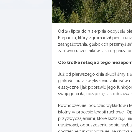
Od 29 lipca do 3 sierpnia odbył się p
Karpaczu, który zgromadził pięciu ucz
zaangażowania, głębokich przemyśleń
zarówno uczestników, jak i organizator
Oto krótka relacja z tego niezap
Już od pierwszego dnia skupiliśmy się
gibkości oraz zwiększeniu zakresów ru
elastyczne i jak poprawić jego funkc
swojego ciała, ucząc się, jak odczuwa
Równocześnie, podczas wykładów i teo
istotny w procesie terapii ruchowej. 
przyzwyczajeniami, które kształtują n
uważności, odpuszczeniu sobie, wybac
codzienne funkcjonowanie. Te spotkan