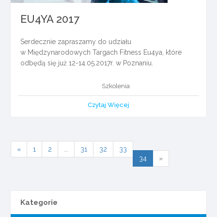
EU4YA 2017
Serdecznie zapraszamy do udziału
w Międzynarodowych Targach Fitness Eu4ya, które
odbędą się już 12-14.05.2017r. w Poznaniu.
Szkolenia
Czytaj Więcej
«
1
2
...
31
32
33
34
»
Kategorie