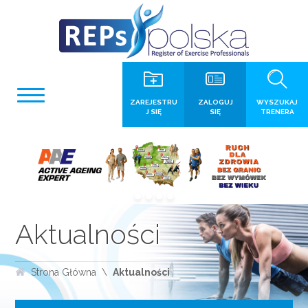
ZAREJESTRU
ZALOGUJ
WYSZUKAJ
J SIĘ
SIĘ
TRENERA
Aktualności
Strona Główna
Aktualności