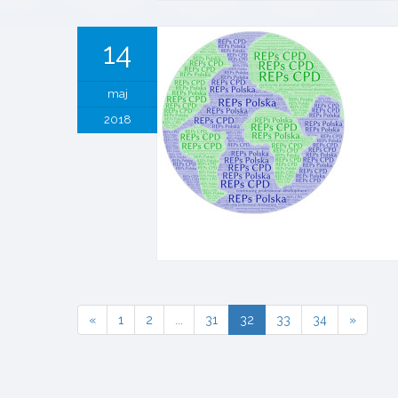
14
maj
2018
«
1
2
...
31
32
33
34
»