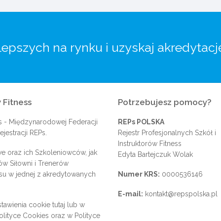
lepszych na rynku i uzyskaj akredytacj
 Fitness
Potrzebujesz pomocy?
s
- Międzynarodowej Federacji
REPs POLSKA
jestracji REPs.
Rejestr Profesjonalnych Szkół i
Instruktorów Fitness
e oraz ich Szkoleniowców, jak
Edyta Bartejczuk Wolak
rów Siłowni i Trenerów
su w jednej z akredytowanych
Numer KRS:
0000536146
E-mail:
kontakt@repspolska.pl
tawienia cookie
tutaj
lub w
olityce Cookies
oraz w
Polityce