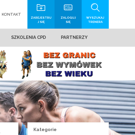
KONTAKT
ZAREJESTRU
ZALOGUJ
WYSZUKAJ
J SIĘ
SIĘ
TRENERA
SZKOLENIA CPD
PARTNERZY
Kategorie
ę