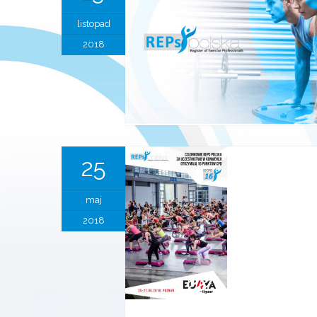
listopad
2018
25
maj
2018