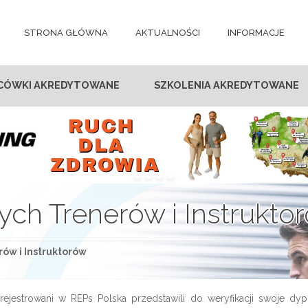
STRONA GŁÓWNA
AKTUALNOŚCI
INFORMACJE
CÓWKI AKREDYTOWANE
SZKOLENIA AKREDYTOWANE
ych Trenerów i Instrukto
ów i Instruktorów
ejestrowani w REPs Polska przedstawili do weryfikacji swoje dyplo