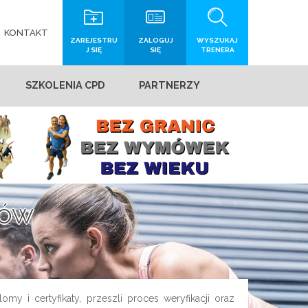
KONTAKT
ZAREJESTRU
ZALOGUJ
WYSZUKAJ
J SIĘ
SIĘ
TRENERA
SZKOLENIA CPD
PARTNERZY
rów
my i certyfikaty, przeszli proces weryfikacji oraz