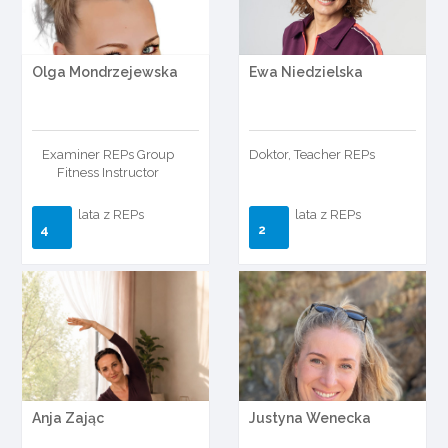
Olga Mondrzejewska
Ewa Niedzielska
Examiner REPs Group
Doktor, Teacher REPs
Fitness Instructor
lata z REPs
lata z REPs
4
2
Anja Zając
Justyna Wenecka