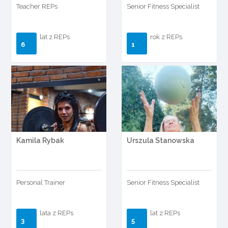
Teacher REPs
Senior Fitness Specialist
lat z REPs
rok z REPs
6
1
Kamila Rybak
Urszula Stanowska
Personal Trainer
Senior Fitness Specialist
lata z REPs
lat z REPs
3
5