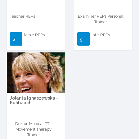
Teacher REPs
Examiner REPs Personal
Trainer
lata z REPs
lat z REPs
2
5
Jolanta Ignaszewska -
Kuhbauch
Doktor, Medical PT -
Movement Therapy
Trainer