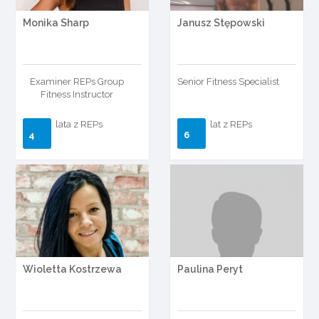
Monika Sharp
Janusz Stępowski
Examiner REPs Group
Senior Fitness Specialist
Fitness Instructor
lata z REPs
lat z REPs
4
6
Wioletta Kostrzewa
Paulina Peryt