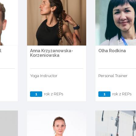
l
Anna Krzyżanowska-
Olha Rodkina
Korzeniowska
Yoga Instructor
Personal Trainer
1
rok z REPs
1
rok z REPs