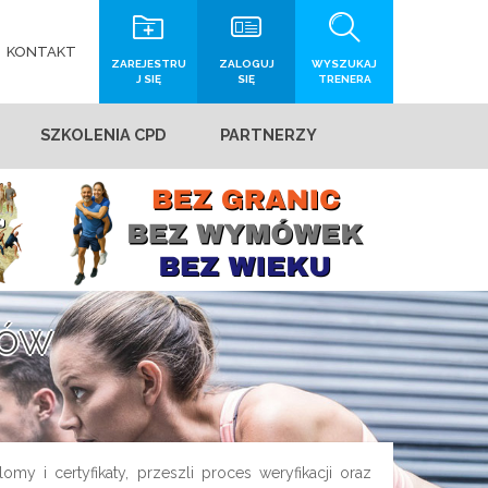
KONTAKT
ZAREJESTRU
ZALOGUJ
WYSZUKAJ
J SIĘ
SIĘ
TRENERA
SZKOLENIA CPD
PARTNERZY
rów
my i certyfikaty, przeszli proces weryfikacji oraz