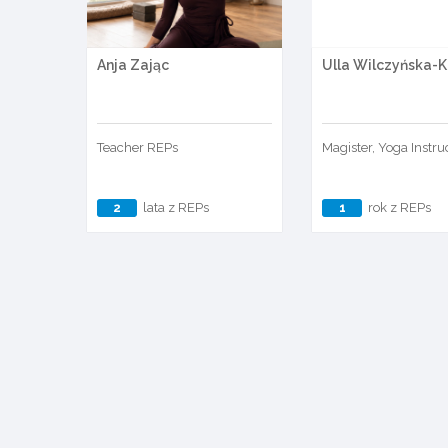
Anja Zając
Ulla Wilczyńska-K
Teacher REPs
Magister, Yoga Instru
2
lata z REPs
1
rok z REPs