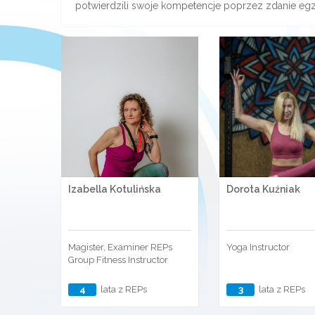
potwierdzili swoje kompetencje poprzez zdanie eg
Izabella Kotulińska
Dorota Kuźniak
Magister, Examiner REPs
Yoga Instructor
Group Fitness Instructor
4
lata z REPs
3
lata z REPs