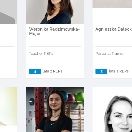
Weronika Radzimowska-
Agnieszka Dalec
Mejer
Teacher REPs
Personal Trainer
4
lata z REPs
3
lata z REPs