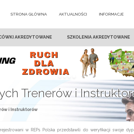
STRONA GŁÓWNA
AKTUALNOŚCI
INFORMACJE
CÓWKI AKREDYTOWANE
SZKOLENIA AKREDYTOWANE
ych Trenerów i Instrukto
ów i Instruktorów
ejestrowani w REPs Polska przedstawili do weryfikacji swoje dyplo