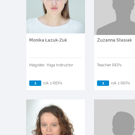
Monika Łazuk-Żuk
Zuzanna Stasiak
Magister, Yoga Instructor
Teacher REPs
1
rok z REPs
1
rok z REPs