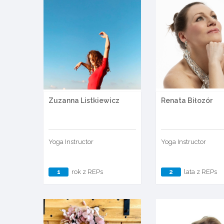
Zuzanna Listkiewicz
Renata Biłozór
Yoga Instructor
Yoga Instructor
1
rok z REPs
2
lata z REPs