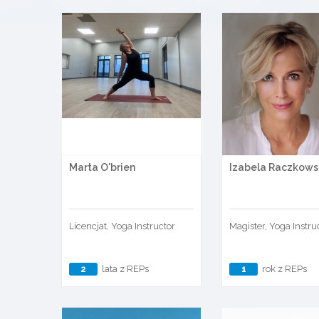
Marta O'brien
Izabela Raczkow
Licencjat, Yoga Instructor
Magister, Yoga Instru
2
lata z REPs
1
rok z REPs