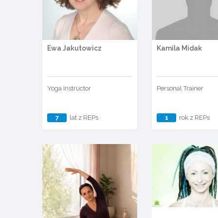
Ewa Jakutowicz
Kamila Midak
Yoga Instructor
Personal Trainer
7
lat z REPs
1
rok z REPs