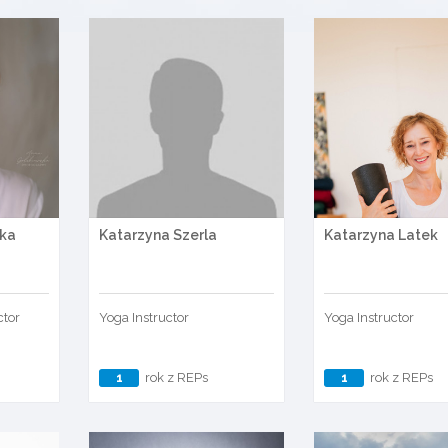
ska
Katarzyna Szerla
Katarzyna Latek
ctor
Yoga Instructor
Yoga Instructor
1
rok z REPs
1
rok z REPs