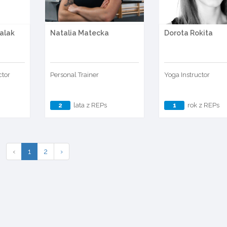
alak
Natalia Matecka
Dorota Rokita
ctor
Personal Trainer
Yoga Instructor
2
lata z REPs
1
rok z REPs
‹
1
2
›