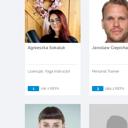
Agnieszka Sokaluk
Jaroslaw Ciepicha
Licencjat, Yoga Instructor
Personal Trainer
1
rok z REPs
3
lata z REPs