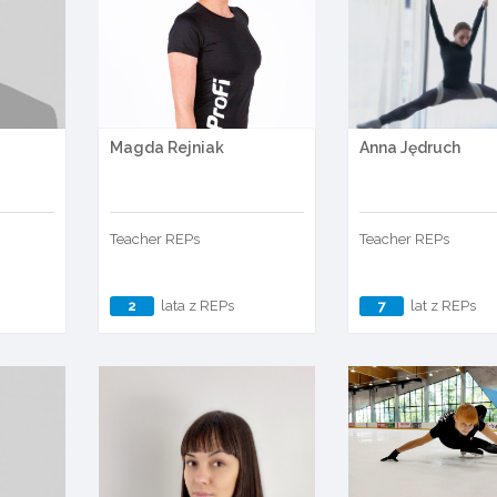
Magda Rejniak
Anna Jędruch
Teacher REPs
Teacher REPs
2
lata z REPs
7
lat z REPs