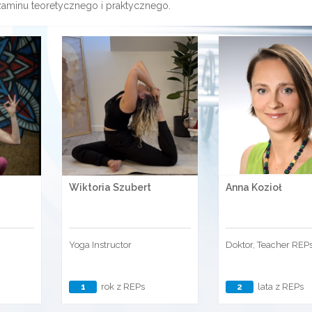
zaminu teoretycznego i praktycznego.
Wiktoria Szubert
Anna Kozioł
Yoga Instructor
Doktor, Teacher REP
1
rok z REPs
2
lata z REPs