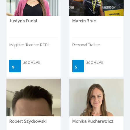
Justyna Fudal
Marcin Bruc
Magister, Teacher REPs
Personal Trainer
lat z REPs
lat z REPs
9
5
Robert Szydłowski
Monika Kucharewicz