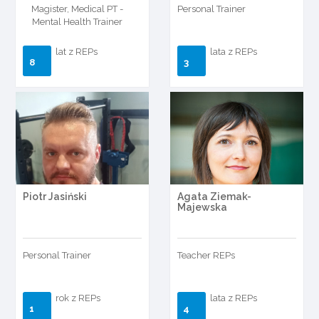
Magister, Medical PT -
Personal Trainer
Mental Health Trainer
lat z REPs
lata z REPs
8
3
Piotr Jasiński
Agata Ziemak-
Majewska
Personal Trainer
Teacher REPs
rok z REPs
lata z REPs
1
4