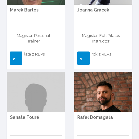
Marek Bartos
Joanna Gracek
Magister, Personal
Magister, Full Pilates
Trainer
Instructor
lata z REPs
rok z REPs
2
1
Sanata Touré
Rafał Domagała