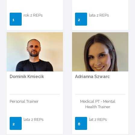
rok z REPs
lata z REPs
1
2
Dominik Kmiecik
Adrianna Szwarc
Personal Trainer
Medical PT - Mental
Health Trainer
lata z REPs
lat z REPs
2
8