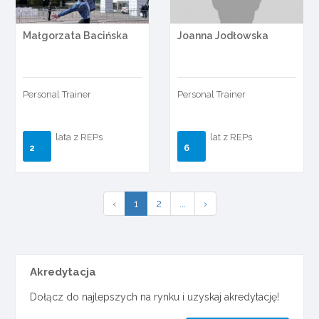
Małgorzata Bacińska
Joanna Jodłowska
Personal Trainer
Personal Trainer
lata z REPs
lat z REPs
2
6
‹
1
2
...
›
Akredytacja
Dołącz do najlepszych na rynku i uzyskaj akredytację!