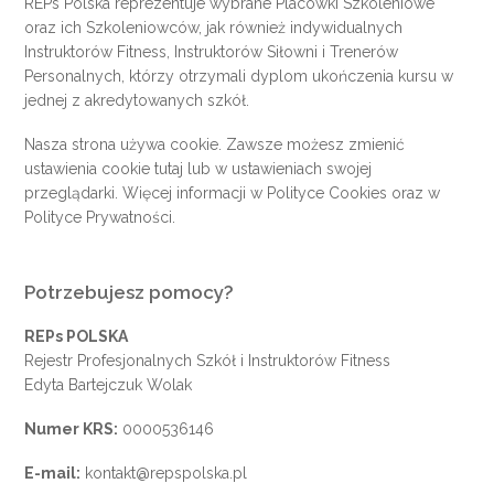
REPs Polska reprezentuje wybrane Placówki Szkoleniowe
oraz ich Szkoleniowców, jak również indywidualnych
Instruktorów Fitness, Instruktorów Siłowni i Trenerów
Personalnych, którzy otrzymali dyplom ukończenia kursu w
jednej z akredytowanych szkół.
Nasza strona używa cookie. Zawsze możesz zmienić
ustawienia cookie
tutaj
lub w ustawieniach swojej
przeglądarki. Więcej informacji w
Polityce Cookies
oraz w
Polityce Prywatności
.
Potrzebujesz pomocy?
REPs POLSKA
Rejestr Profesjonalnych Szkół i Instruktorów Fitness
Edyta Bartejczuk Wolak
Numer KRS:
0000536146
E-mail:
kontakt@repspolska.pl