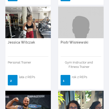
Jessica Witczak
Piotr Wiśniewski
Personal Trainer
Gym Instructor and
Fitness Trainer
lata z REPs
rok z REPs
2
1