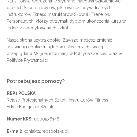
REPs Polska reprezentuje wybrane Placówki Szkoleniowe
oraz ich Szkoleniowców, jak również indywidualnych
Instruktorów Fitness, Instruktorów Siłowni i Trenerów
Personalnych, którzy otrzymali dyplom ukończenia kursu w
jednej z akredytowanych szkół.
Nasza strona używa cookie. Zawsze możesz zmienić
ustawienia cookie
tutaj
lub w ustawieniach swojej
przeglądarki. Więcej informacji w
Polityce Cookies
oraz w
Polityce Prywatności
.
Potrzebujesz pomocy?
REPs POLSKA
Rejestr Profesjonalnych Szkół i Instruktorów Fitness
Edyta Bartejczuk Wolak
Numer KRS:
0000536146
E-mail:
kontakt@repspolska.pl