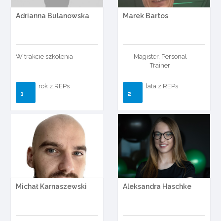
Adrianna Bulanowska
Marek Bartos
W trakcie szkolenia
Magister, Personal
Trainer
rok z REPs
lata z REPs
1
2
Michał Karnaszewski
Aleksandra Haschke