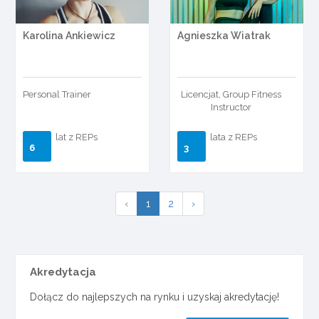
Karolina Ankiewicz
Agnieszka Wiatrak
Personal Trainer
Licencjat, Group Fitness
Instructor
lat z REPs
lata z REPs
6
3
‹
1
2
›
Akredytacja
Dołącz do najlepszych na rynku i uzyskaj akredytację!