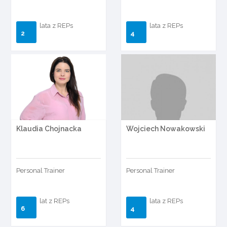
lata z REPs
lata z REPs
2
4
Klaudia Chojnacka
Wojciech Nowakowski
Personal Trainer
Personal Trainer
lat z REPs
lata z REPs
6
4