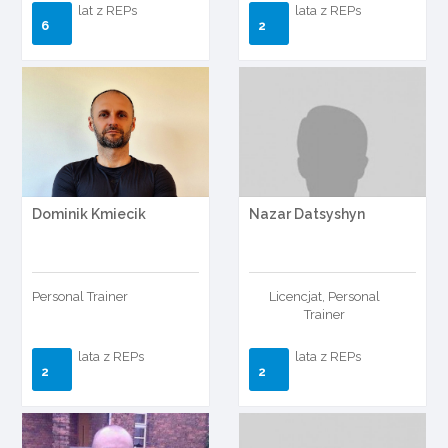
lat z REPs
lata z REPs
6
2
Dominik Kmiecik
Nazar Datsyshyn
Personal Trainer
Licencjat, Personal
Trainer
lata z REPs
lata z REPs
2
2