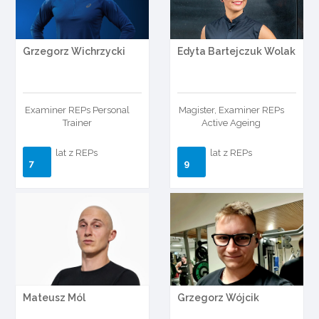
Grzegorz Wichrzycki
Edyta Bartejczuk Wolak
Examiner REPs Personal
Magister, Examiner REPs
Trainer
Active Ageing
lat z REPs
lat z REPs
7
9
Mateusz Mól
Grzegorz Wójcik