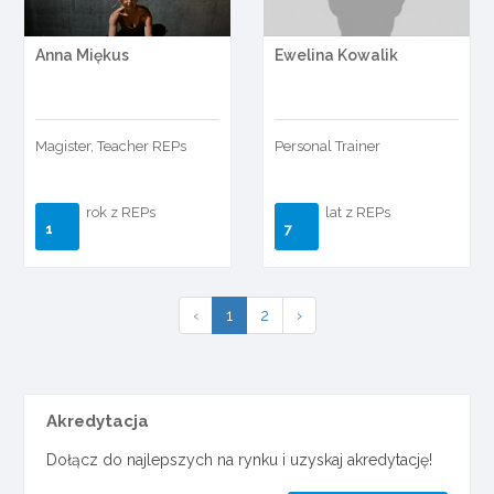
Anna Miękus
Ewelina Kowalik
Magister, Teacher REPs
Personal Trainer
rok z REPs
lat z REPs
1
7
‹
1
2
›
Akredytacja
Dołącz do najlepszych na rynku i uzyskaj akredytację!