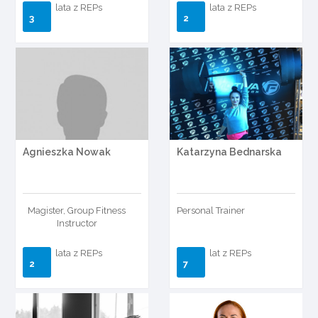
lata z REPs
lata z REPs
3
2
Agnieszka Nowak
Katarzyna Bednarska
Magister, Group Fitness
Personal Trainer
Instructor
lata z REPs
lat z REPs
2
7