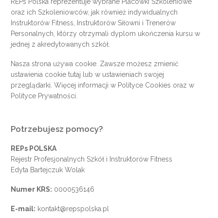
REPs Polska reprezentuje wybrane Placówki Szkoleniowe
oraz ich Szkoleniowców, jak również indywidualnych
Instruktorów Fitness, Instruktorów Siłowni i Trenerów
Personalnych, którzy otrzymali dyplom ukończenia kursu w
jednej z akredytowanych szkół.
Nasza strona używa cookie. Zawsze możesz zmienić
ustawienia cookie
tutaj
lub w ustawieniach swojej
przeglądarki. Więcej informacji w
Polityce Cookies
oraz w
Polityce Prywatności
.
Potrzebujesz pomocy?
REPs POLSKA
Rejestr Profesjonalnych Szkół i Instruktorów Fitness
Edyta Bartejczuk Wolak
Numer KRS:
0000536146
E-mail:
kontakt@repspolska.pl