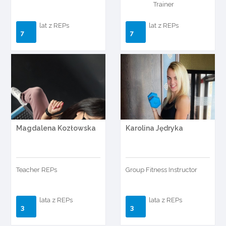
Trainer
lat z REPs
lat z REPs
7
7
Magdalena Kozłowska
Karolina Jędryka
Teacher REPs
Group Fitness Instructor
lata z REPs
lata z REPs
3
3