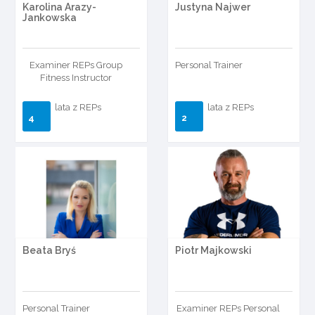
Karolina Arazy-
Justyna Najwer
Jankowska
Examiner REPs Group
Personal Trainer
Fitness Instructor
lata z REPs
lata z REPs
4
2
Beata Bryś
Piotr Majkowski
Personal Trainer
Examiner REPs Personal