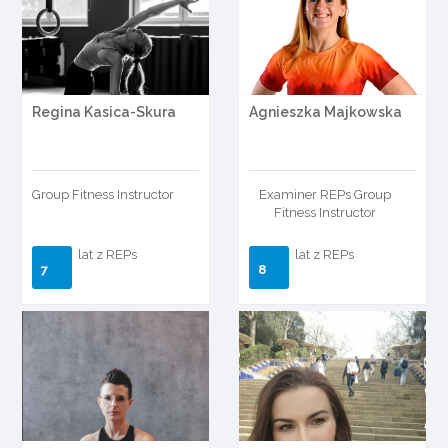
Regina Kasica-Skura
Agnieszka Majkowska
Group Fitness Instructor
Examiner REPs Group
Fitness Instructor
lat z REPs
lat z REPs
7
8