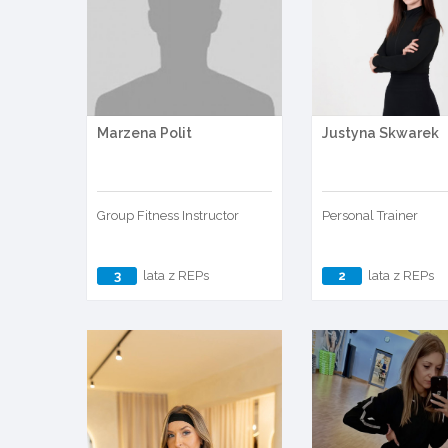
Marzena Polit
Justyna Skwarek
Group Fitness Instructor
Personal Trainer
3
lata z REPs
2
lata z REPs