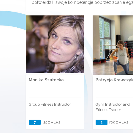
potwierdzili swoje kompetencje poprzez zdanie eg
Monika Szałecka
Patrycja Krawczy
Group Fitness Instructor
Gym Instructor and
Fitness Trainer
7
lat z REPs
1
rok z REPs