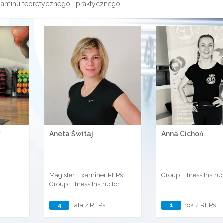
zaminu teoretycznego i praktycznego.
k
Aneta Świtaj
Anna Cichoń
Magister, Examiner REPs
Group Fitness Instru
Group Fitness Instructor
4
lata z REPs
1
rok z REPs