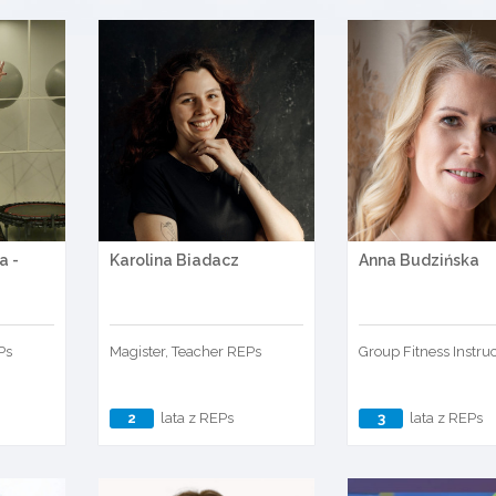
a -
Karolina Biadacz
Anna Budzińska
Ps
Magister, Teacher REPs
Group Fitness Instru
2
lata z REPs
3
lata z REPs