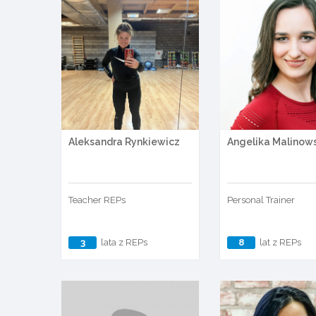
Aleksandra Rynkiewicz
Angelika Malinow
Teacher REPs
Personal Trainer
3
lata z REPs
8
lat z REPs