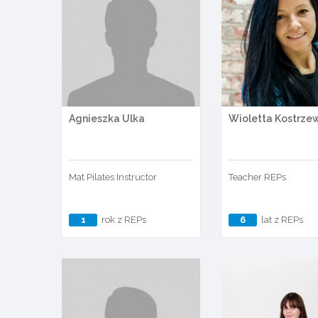
Agnieszka Ulka
Wioletta Kostrze
Mat Pilates Instructor
Teacher REPs
1
rok z REPs
6
lat z REPs