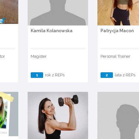
Kamila Kolanowska
Patrycja Macoń
tor
Magister
Personal Trainer
1
rok z REPs
2
lata z REPs