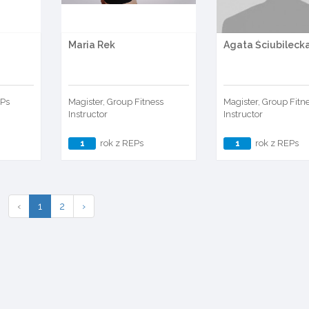
Maria Rek
Agata Ściubileck
a
EPs
Magister, Group Fitness
Magister, Group Fitn
Instructor
Instructor
1
rok z REPs
1
rok z REPs
‹
1
2
›