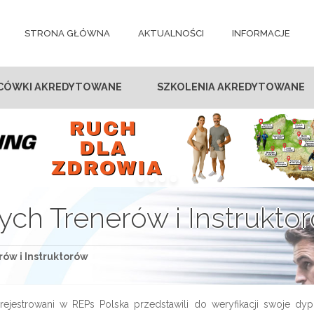
STRONA GŁÓWNA
AKTUALNOŚCI
INFORMACJE
CÓWKI AKREDYTOWANE
SZKOLENIA AKREDYTOWANE
ych Trenerów i Instrukto
ów i Instruktorów
ejestrowani w REPs Polska przedstawili do weryfikacji swoje dyplo