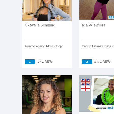
Oktawia Schilling
Iga Wiewióra
Anatomy and Physiology
Group Fitness Instruc
1
rok z REPs
2
lata z REPs