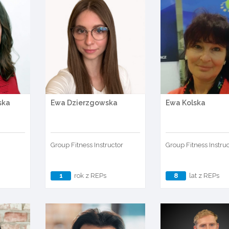
ska
Ewa Dzierzgowska
Ewa Kolska
Group Fitness Instructor
Group Fitness Instru
1
rok z REPs
8
lat z REPs