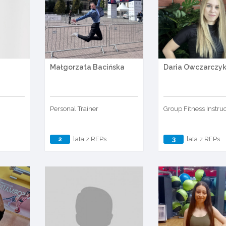
Małgorzata Bacińska
Daria Owczarczy
Personal Trainer
Group Fitness Instru
2
lata z REPs
3
lata z REPs