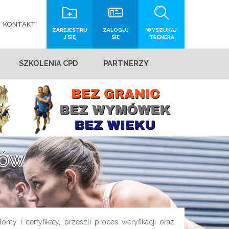
KONTAKT
ZAREJESTRU
ZALOGUJ
WYSZUKAJ
J SIĘ
SIĘ
TRENERA
SZKOLENIA CPD
PARTNERZY
rów
my i certyfikaty, przeszli proces weryfikacji oraz