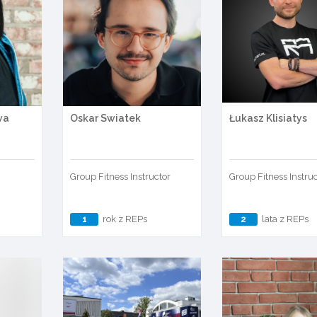
wa
Oskar Swiatek
Łukasz Klisiatys
Group Fitness Instructor
Group Fitness Instru
1
rok z REPs
2
lata z REPs