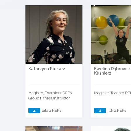
Katarzyna Piekarz
Ewelina Dąbrowsk
Kuśnierz
Magister, Examiner REPs
Magister, Teacher RE
Group Fitness Instructor
4
lata z REPs
1
rok z REPs