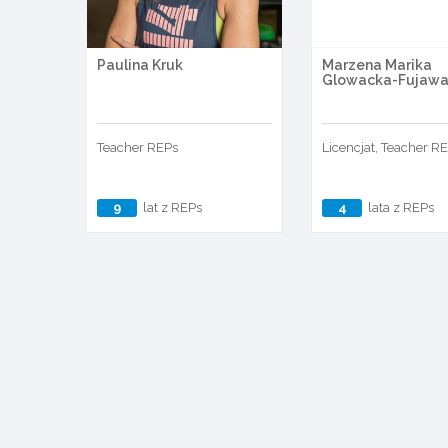
Paulina Kruk
Marzena Marika
Glowacka-Fujaw
Teacher REPs
Licencjat, Teacher R
9
lat z REPs
4
lata z REPs