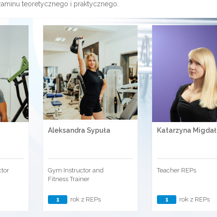
zaminu teoretycznego i praktycznego.
Aleksandra Sypuła
Katarzyna Migdał
ctor
Gym Instructor and
Teacher REPs
Fitness Trainer
1
rok z REPs
1
rok z REPs