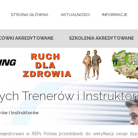
STRONA GŁÓWNA
AKTUALNOŚCI
INFORMACJE
CÓWKI AKREDYTOWANE
SZKOLENIA AKREDYTOWANE
ych Trenerów i Instrukto
ów i Instruktorów
ejestrowani w REPs Polska przedstawili do weryfikacji swoje dyplo