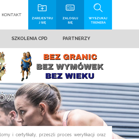
KONTAKT
ZAREJESTRU
ZALOGUJ
WYSZUKAJ
J SIĘ
SIĘ
TRENERA
SZKOLENIA CPD
PARTNERZY
rów
my i certyfikaty, przeszli proces weryfikacji oraz