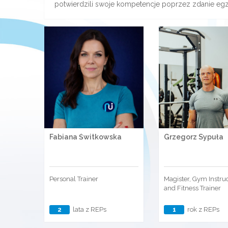
potwierdzili swoje kompetencje poprzez zdanie eg
Fabiana Świtkowska
Grzegorz Sypuła
Personal Trainer
Magister, Gym Instru
and Fitness Trainer
2
lata z REPs
1
rok z REPs