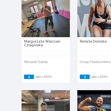
Małgorzata Walczak-
Renata Domska
Człapińska
Personal Trainer
Group Fitness Instruc
2
lata z REPs
3
lata z REPs