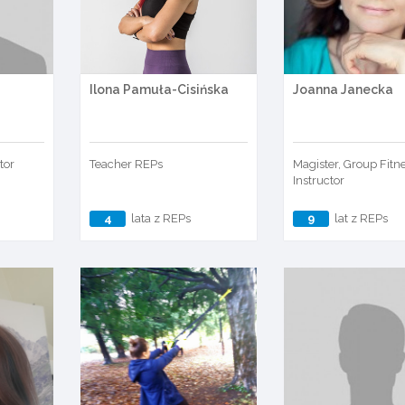
Ilona Pamuła-Cisińska
Joanna Janecka
tor
Teacher REPs
Magister, Group Fitn
Instructor
4
lata z REPs
9
lat z REPs