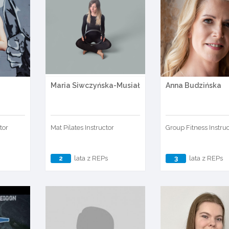
Maria Siwczyńska-Musiał
Anna Budzińska
tor
Mat Pilates Instructor
Group Fitness Instru
2
lata z REPs
3
lata z REPs