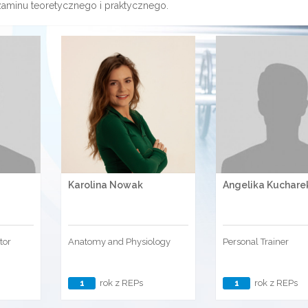
zaminu teoretycznego i praktycznego.
Karolina Nowak
Angelika Kuchare
tor
Anatomy and Physiology
Personal Trainer
1
rok z REPs
1
rok z REPs