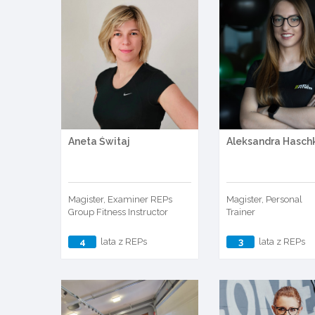
Aneta Świtaj
Aleksandra Hasch
Magister, Examiner REPs
Magister, Personal
Group Fitness Instructor
Trainer
4
lata z REPs
3
lata z REPs