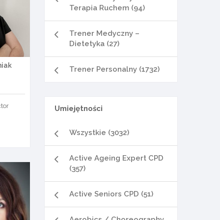
Terapia Ruchem (94)
Trener Medyczny –
Dietetyka (27)
niak
Trener Personalny (1732)
ctor
Umiejętności
Wszystkie (3032)
Active Ageing Expert CPD
(357)
Active Seniors CPD (51)
Aerobics / Choreography