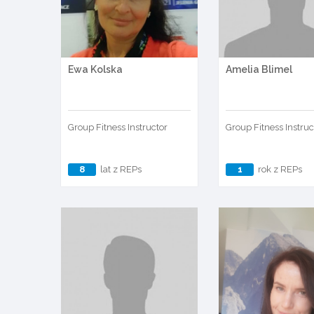
Ewa Kolska
Amelia Blimel
Group Fitness Instructor
Group Fitness Instruc
8
lat z REPs
1
rok z REPs