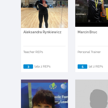
Aleksandra Rynkiewicz
Marcin Bruc
Teacher REPs
Personal Trainer
3
lata z REPs
5
lat z REPs