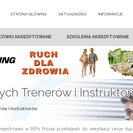
STRONA GŁÓWNA
AKTUALNOŚCI
INFORMACJE
CÓWKI AKREDYTOWANE
SZKOLENIA AKREDYTOWANE
ych Trenerów i Instrukto
ów i Instruktorów
ejestrowani w REPs Polska przedstawili do weryfikacji swoje dyplo