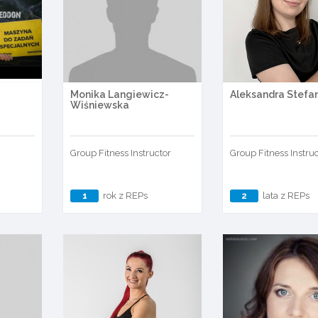
Monika Langiewicz-
Aleksandra Stefa
Wiśniewska
Group Fitness Instructor
Group Fitness Instru
1
rok z REPs
2
lata z REPs