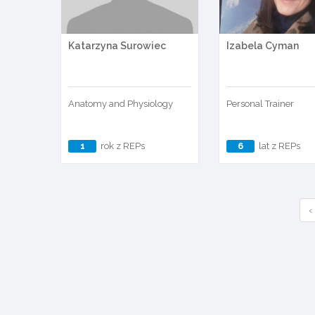
Katarzyna Surowiec
Izabela Cyman
Anatomy and Physiology
Personal Trainer
1
rok z REPs
6
lat z REPs
‹