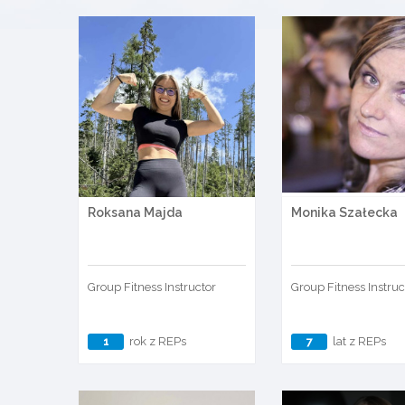
Roksana Majda
Monika Szałecka
Group Fitness Instructor
Group Fitness Instruc
1
rok z REPs
7
lat z REPs