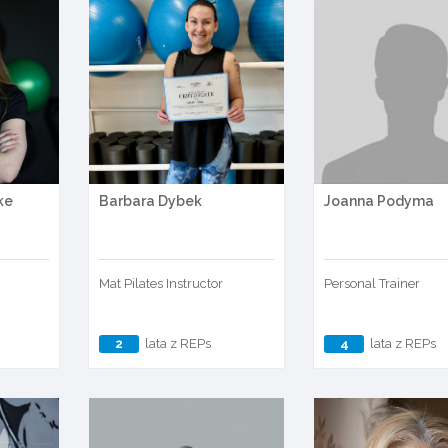
ke
Barbara Dybek
Joanna Podyma
Mat Pilates Instructor
Personal Trainer
2
lata z REPs
4
lata z REPs