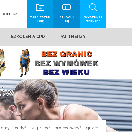
KONTAKT
ZAREJESTRU
ZALOGUJ
WYSZUKAJ
J SIĘ
SIĘ
TRENERA
SZKOLENIA CPD
PARTNERZY
rów
my i certyfikaty, przeszli proces weryfikacji oraz