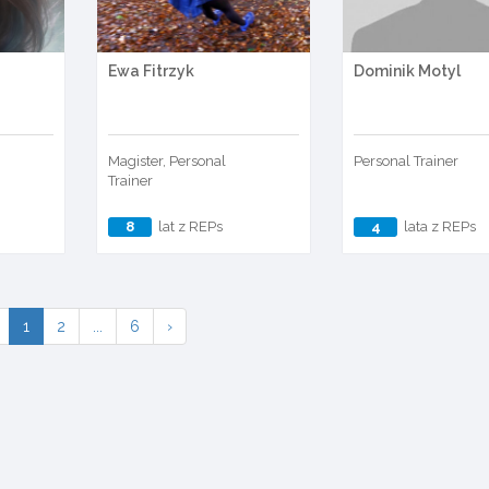
Ewa Fitrzyk
Dominik Motyl
Magister, Personal
Personal Trainer
Trainer
8
lat z REPs
4
lata z REPs
1
2
...
6
›