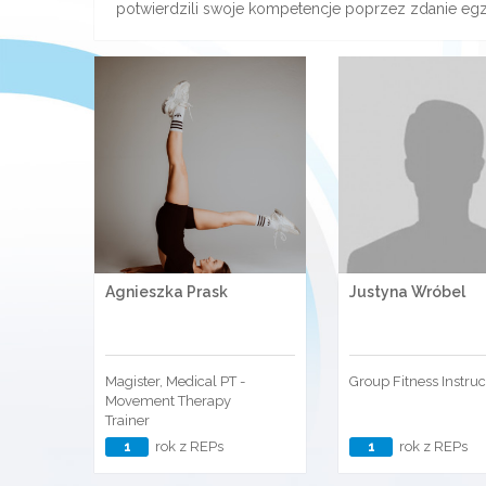
potwierdzili swoje kompetencje poprzez zdanie eg
Agnieszka Prask
Justyna Wróbel
Magister, Medical PT -
Group Fitness Instruc
Movement Therapy
Trainer
1
rok z REPs
1
rok z REPs