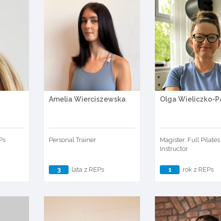
Amelia Wierciszewska
Olga Wieliczko-P
Ps
Personal Trainer
Magister, Full Pilates
Instructor
3
lata z REPs
1
rok z REPs