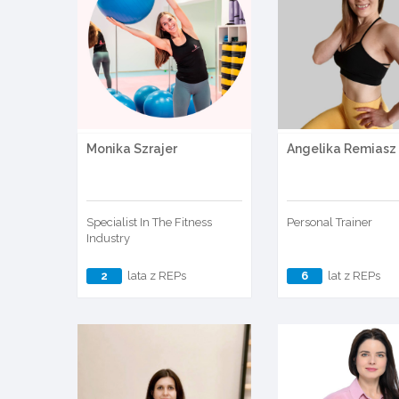
Monika Szrajer
Angelika Remiasz
Specialist In The Fitness
Personal Trainer
Industry
2
lata z REPs
6
lat z REPs