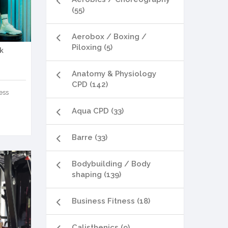
(55)
Aerobox / Boxing /
Piloxing (5)
k
Anatomy & Physiology
CPD (142)
ess
Aqua CPD (33)
Barre (33)
Bodybuilding / Body
shaping (139)
Business Fitness (18)
Calisthenics (9)