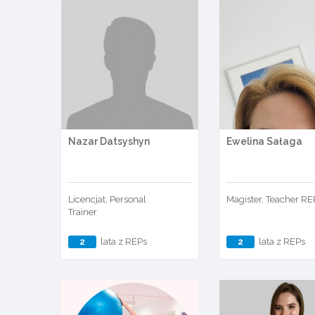
Nazar Datsyshyn
Ewelina Sałaga
Licencjat, Personal
Magister, Teacher RE
Trainer
2
lata z REPs
2
lata z REPs