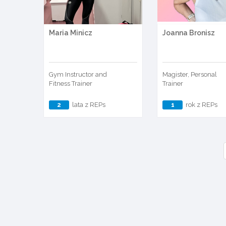
Maria Minicz
Joanna Bronisz
Gym Instructor and
Magister, Personal
Fitness Trainer
Trainer
2
lata z REPs
1
rok z REPs