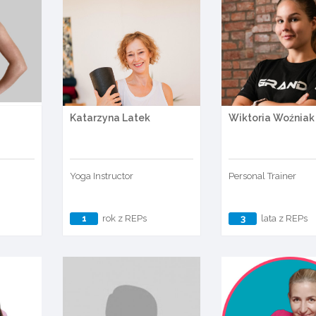
Katarzyna Latek
Wiktoria Woźniak
Yoga Instructor
Personal Trainer
1
rok z REPs
3
lata z REPs