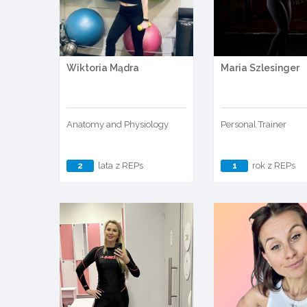
Wiktoria Mądra
Maria Szlesinger
Anatomy and Physiology
Personal Trainer
2
lata z REPs
1
rok z REPs