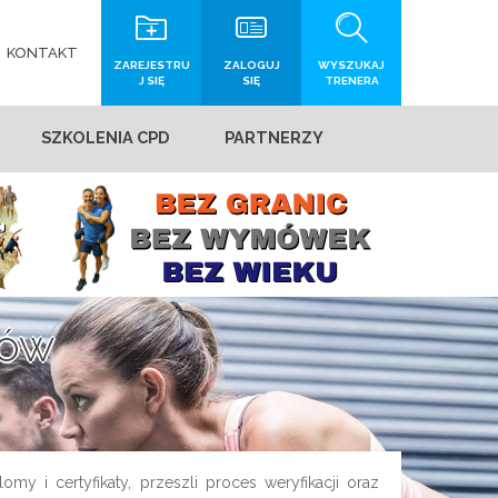
KONTAKT
ZAREJESTRU
ZALOGUJ
WYSZUKAJ
J SIĘ
SIĘ
TRENERA
SZKOLENIA CPD
PARTNERZY
rów
my i certyfikaty, przeszli proces weryfikacji oraz