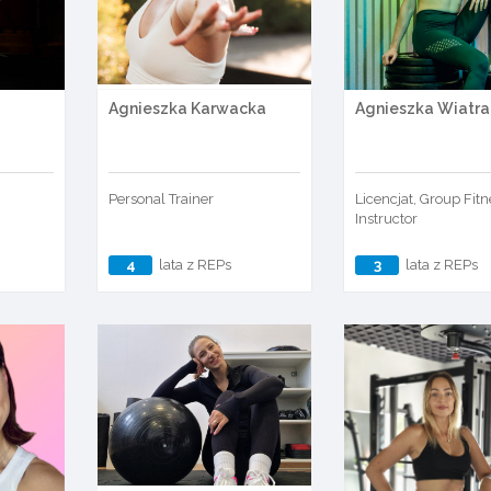
Agnieszka Karwacka
Agnieszka Wiatra
Personal Trainer
Licencjat, Group Fitn
Instructor
4
lata z REPs
3
lata z REPs