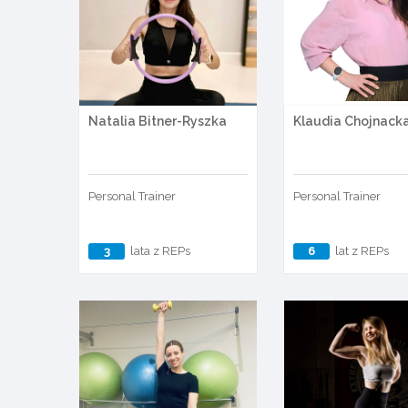
Natalia Bitner-Ryszka
Klaudia Chojnack
Personal Trainer
Personal Trainer
3
lata z REPs
6
lat z REPs