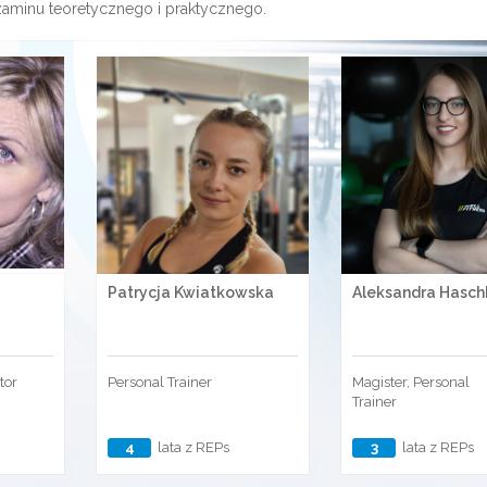
zaminu teoretycznego i praktycznego.
Patrycja Kwiatkowska
Aleksandra Hasch
tor
Personal Trainer
Magister, Personal
Trainer
4
lata z REPs
3
lata z REPs