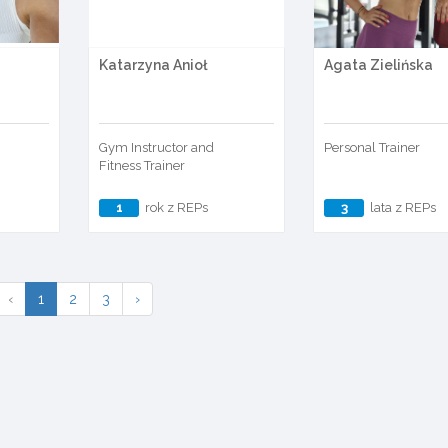
Katarzyna Anioł
Agata Zielińska
Gym Instructor and
Personal Trainer
Fitness Trainer
1
rok z REPs
3
lata z REPs
‹
1
2
3
›