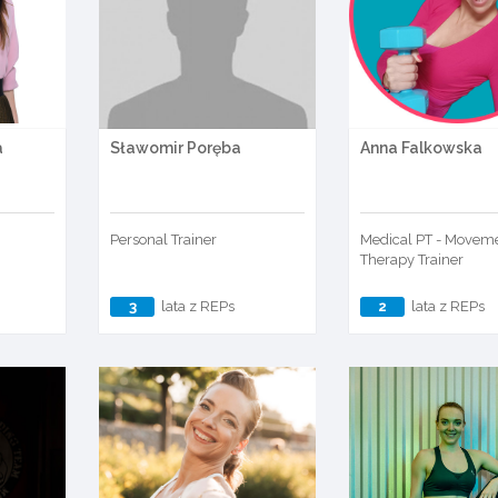
a
Sławomir Poręba
Anna Falkowska
Personal Trainer
Medical PT - Movem
Therapy Trainer
3
lata z REPs
2
lata z REPs