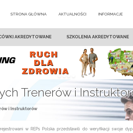
STRONA GŁÓWNA
AKTUALNOŚCI
INFORMACJE
CÓWKI AKREDYTOWANE
SZKOLENIA AKREDYTOWANE
ych Trenerów i Instrukto
ów i Instruktorów
ejestrowani w REPs Polska przedstawili do weryfikacji swoje dyplo