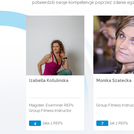
potwierdzili swoje kompetencje poprzez zdanie eg
Izabella Kotulińska
Monika Szałecka
Magister, Examiner REPs
Group Fitness Instruc
Group Fitness Instructor
4
lata z REPs
7
lat z REPs