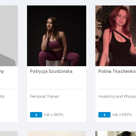
ny
Patrycja Szudzińska
Polina Tkachenko
tor
Personal Trainer
Anatomy and Physio
1
rok z REPs
1
rok z REPs