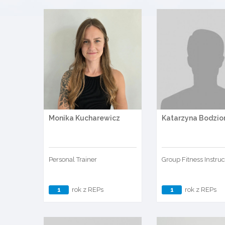
Monika Kucharewicz
Katarzyna Bodzio
Personal Trainer
Group Fitness Instruc
1
rok z REPs
1
rok z REPs