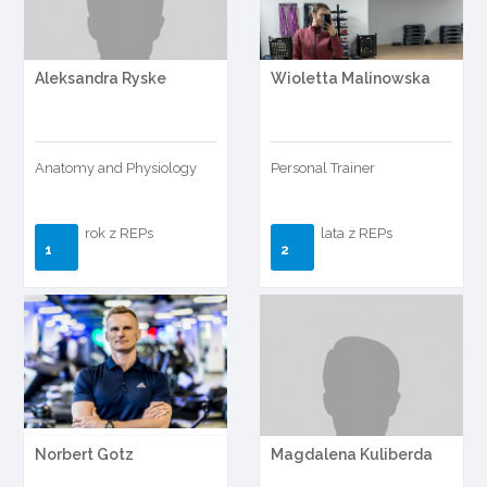
Aleksandra Ryske
Wioletta Malinowska
Anatomy and Physiology
Personal Trainer
rok z REPs
lata z REPs
1
2
Norbert Gotz
Magdalena Kuliberda