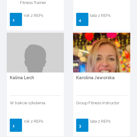
Fitness Trainer
rok z REPs
lata z REPs
1
4
Kalina Lech
Karolina Jaworska
W trakcie szkolenia
Group Fitness Instructor
rok z REPs
lata z REPs
1
3