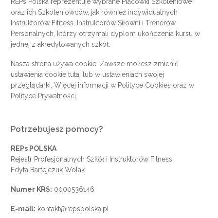
REPs Polska reprezentuje wybrane Placówki Szkoleniowe
oraz ich Szkoleniowców, jak również indywidualnych
Instruktorów Fitness, Instruktorów Siłowni i Trenerów
Personalnych, którzy otrzymali dyplom ukończenia kursu w
jednej z akredytowanych szkół.
Nasza strona używa cookie. Zawsze możesz zmienić
ustawienia cookie
tutaj
lub w ustawieniach swojej
przeglądarki. Więcej informacji w
Polityce Cookies
oraz w
Polityce Prywatności
.
Potrzebujesz pomocy?
REPs POLSKA
Rejestr Profesjonalnych Szkół i Instruktorów Fitness
Edyta Bartejczuk Wolak
Numer KRS:
0000536146
E-mail:
kontakt@repspolska.pl