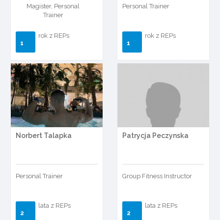
Magister, Personal
Personal Trainer
Trainer
rok z REPs
rok z REPs
1
1
Norbert Talapka
Patrycja Peczynska
Personal Trainer
Group Fitness Instructor
lata z REPs
lata z REPs
2
2