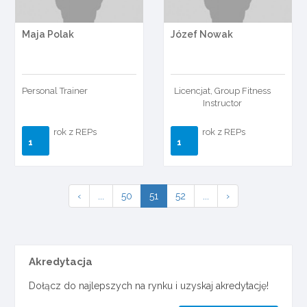
Maja Polak
Józef Nowak
Personal Trainer
Licencjat, Group Fitness
Instructor
rok z REPs
rok z REPs
1
1
‹
...
50
51
52
...
›
Akredytacja
Dołącz do najlepszych na rynku i uzyskaj akredytację!