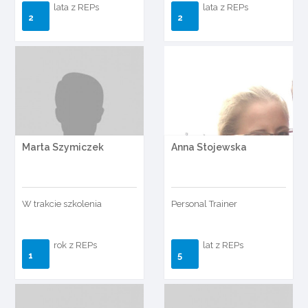
lata z REPs
lata z REPs
2
2
Marta Szymiczek
Anna Stojewska
W trakcie szkolenia
Personal Trainer
rok z REPs
lat z REPs
1
5