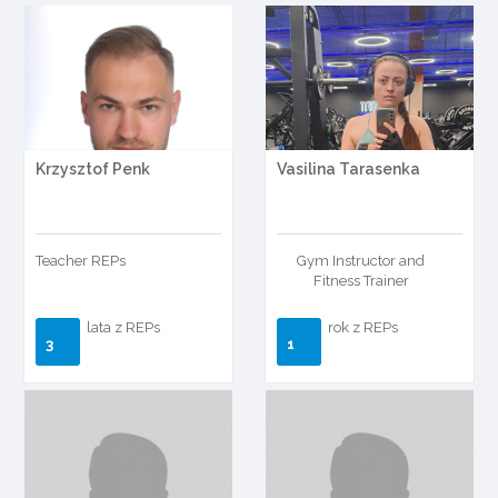
Krzysztof Penk
Vasilina Tarasenka
Teacher REPs
Gym Instructor and
Fitness Trainer
lata z REPs
rok z REPs
3
1