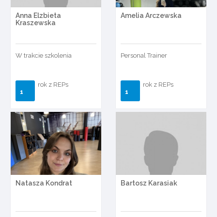
Anna Elzbieta
Amelia Arczewska
Kraszewska
W trakcie szkolenia
Personal Trainer
rok z REPs
rok z REPs
1
1
Natasza Kondrat
Bartosz Karasiak