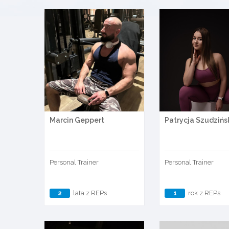
Marcin Geppert
Patrycja Szudzińs
Personal Trainer
Personal Trainer
2
lata z REPs
1
rok z REPs