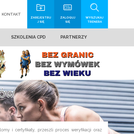
KONTAKT
ZAREJESTRU
ZALOGUJ
WYSZUKAJ
J SIĘ
SIĘ
TRENERA
SZKOLENIA CPD
PARTNERZY
rów
my i certyfikaty, przeszli proces weryfikacji oraz