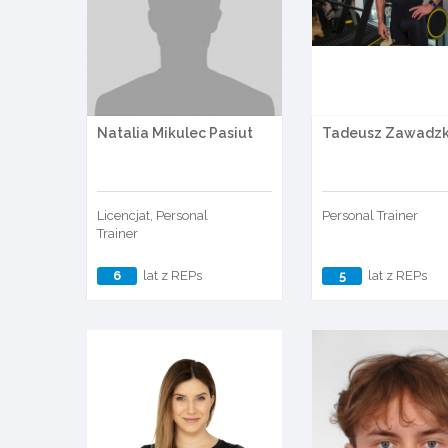
Natalia Mikulec Pasiut
Tadeusz Zawadzk
Licencjat, Personal
Personal Trainer
Trainer
6
lat z REPs
5
lat z REPs