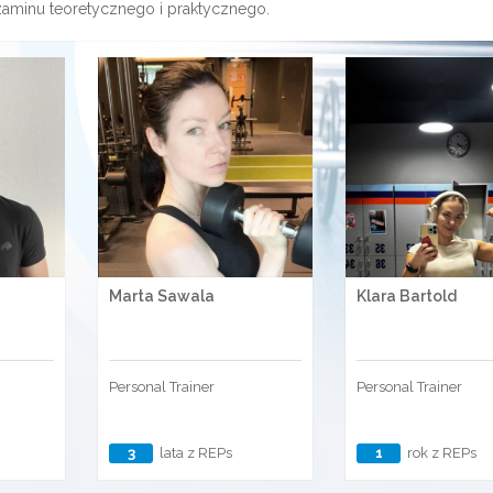
zaminu teoretycznego i praktycznego.
Marta Sawala
Klara Bartold
Personal Trainer
Personal Trainer
3
lata z REPs
1
rok z REPs