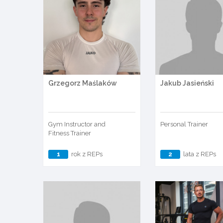
Grzegorz Maślaków
Jakub Jasieński
Gym Instructor and
Personal Trainer
Fitness Trainer
1
rok z REPs
2
lata z REPs