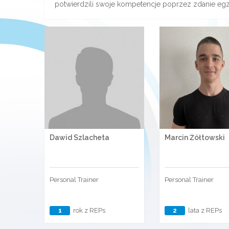
potwierdzili swoje kompetencje poprzez zdanie eg
Dawid Szlacheta
Marcin Żółtowski
Personal Trainer
Personal Trainer
1
rok z REPs
2
lata z REPs