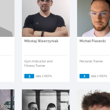
Mikołaj Wawrzyniak
Michał Piasecki
Gym Instructor and
Personal Trainer
Fitness Trainer
3
lata z REPs
2
lata z REPs