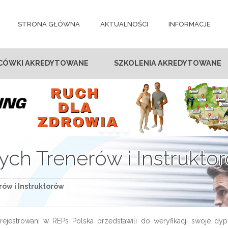
STRONA GŁÓWNA
AKTUALNOŚCI
INFORMACJE
CÓWKI AKREDYTOWANE
SZKOLENIA AKREDYTOWANE
ych Trenerów i Instrukto
ów i Instruktorów
ejestrowani w REPs Polska przedstawili do weryfikacji swoje dyplo