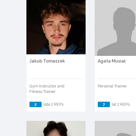
Jakub Tomaszek
Agata Musiał
Gym Instructor and
Personal Trainer
Fitness Trainer
2
lata z REPs
7
lat z REPs