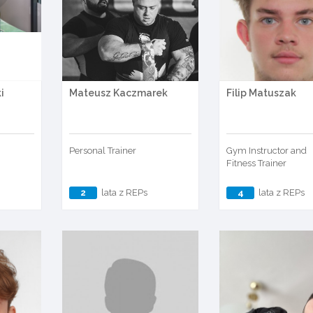
i
Mateusz Kaczmarek
Filip Matuszak
Personal Trainer
Gym Instructor and
Fitness Trainer
2
lata z REPs
4
lata z REPs