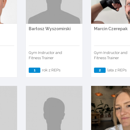
Bartosz Wyszomirski
Marcin Czerepak
Gym Instructor and
Gym Instructor and
Fitness Trainer
Fitness Trainer
1
rok z REPs
2
lata z REPs