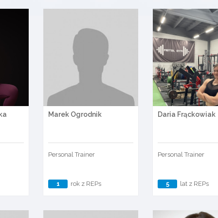
ka
Marek Ogrodnik
Daria Frąckowiak
Personal Trainer
Personal Trainer
1
rok z REPs
5
lat z REPs