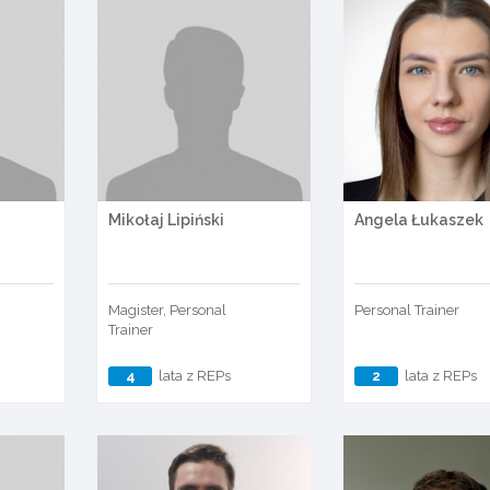
Mikołaj Lipiński
Angela Łukaszek
Magister, Personal
Personal Trainer
Trainer
4
lata z REPs
2
lata z REPs