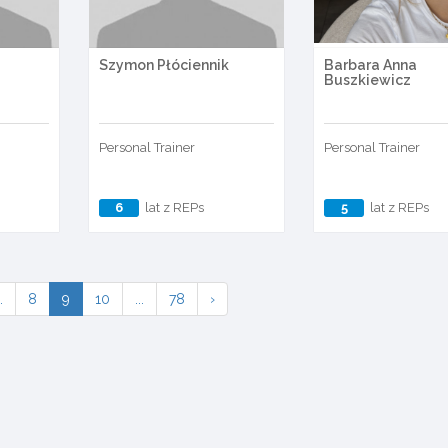
Szymon Płóciennik
Barbara Anna
Buszkiewicz
Personal Trainer
Personal Trainer
6
lat z REPs
5
lat z REPs
.
8
9
10
...
78
›