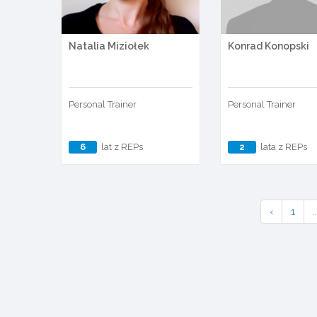
Natalia Miziołek
Konrad Konopski
Personal Trainer
Personal Trainer
6
lat z REPs
2
lata z REPs
‹
1
..