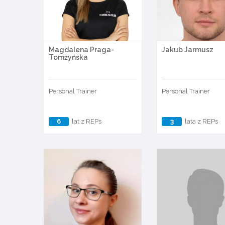
Magdalena Praga-
Jakub Jarmusz
Tomżyńska
Personal Trainer
Personal Trainer
6
lat z REPs
3
lata z REPs